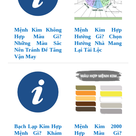
Mệnh Kim Không
Mệnh Kim Hợp
Hợp Màu Gì?
Hướng Gì? Chọn
Những Màu Sắc
Hướng Nhà Mang
Nên Tránh Để Tăng
Lại Tài Lộc
Vận May
Bạch Lạp Kim Hợp
Mệnh Kim 2000
Mệnh Gì? Khám
Hợp Màu Gì?