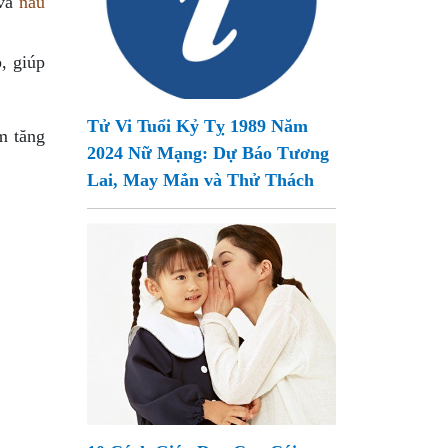
và
nâu
, giúp
Tử Vi Tuổi Kỷ Tỵ 1989 Năm
m tăng
2024 Nữ Mạng: Dự Báo Tương
Lai, May Mắn và Thử Thách