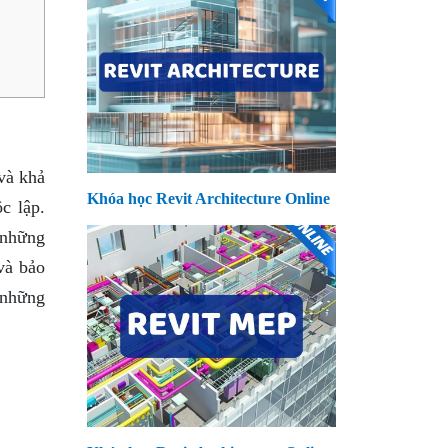
và khả
Khóa học Revit Architecture Online
c lập.
 những
và bảo
 những