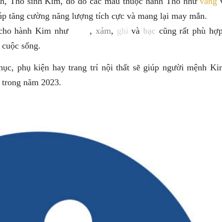
h, Thổ sinh Kim, do đó các màu thuộc hành Thổ như
vàng
úp tăng cường năng lượng tích cực và mang lại may mắn.
 cho hành Kim như
trắng
,
xám
,
ghi
và
bạc
cũng rất phù hợp
 cuộc sống.
hục, phụ kiện hay trang trí nội thất sẽ giúp người mệnh Ki
 trong năm 2023.