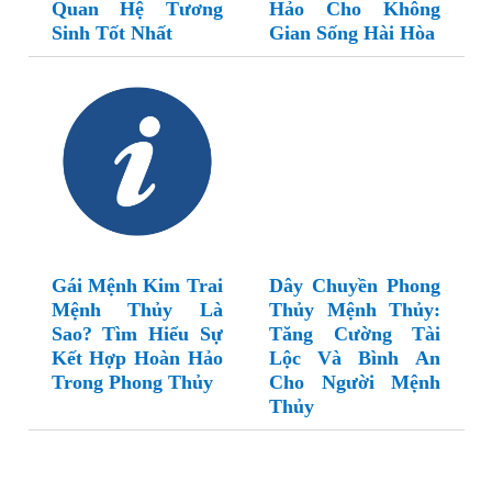
Quan Hệ Tương
Hảo Cho Không
Sinh Tốt Nhất
Gian Sống Hài Hòa
Gái Mệnh Kim Trai
Dây Chuyền Phong
Mệnh Thủy Là
Thủy Mệnh Thủy:
Sao? Tìm Hiểu Sự
Tăng Cường Tài
Kết Hợp Hoàn Hảo
Lộc Và Bình An
Trong Phong Thủy
Cho Người Mệnh
Thủy