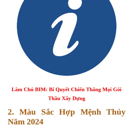
Làm Chủ BIM: Bí Quyết Chiến Thắng Mọi Gói
Thầu Xây Dựng
2. Màu Sắc Hợp Mệnh Thủy
Năm 2024