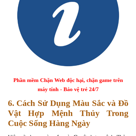
Phần mềm Chặn Web độc hại, chặn game trên
máy tính - Bảo vệ trẻ 24/7
6. Cách Sử Dụng Màu Sắc và Đồ
Vật Hợp Mệnh Thủy Trong
Cuộc Sống Hàng Ngày