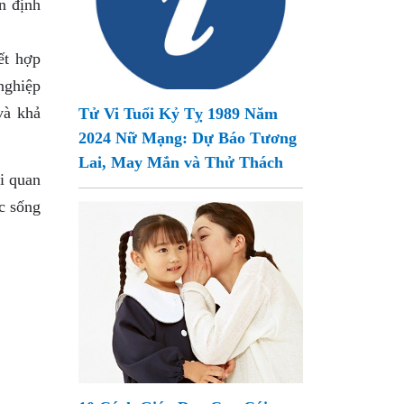
n định
ết hợp
nghiệp
và khả
Tử Vi Tuổi Kỷ Tỵ 1989 Năm
2024 Nữ Mạng: Dự Báo Tương
Lai, May Mắn và Thử Thách
i quan
ộc sống