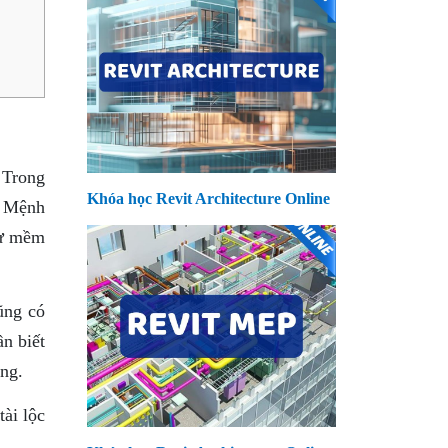
 Trong
Khóa học Revit Architecture Online
. Mệnh
sự mềm
ũng có
n biết
ng.
ài lộc