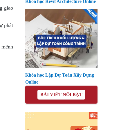
Khóa học Revit Architecture Online
g giao
ự phát
i mệnh
Khóa học Lập Dự Toán Xây Dựng
Online
BÀI VIẾT NỔI BẬT