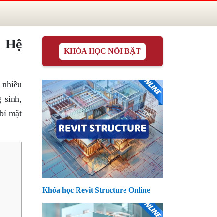
n Hệ
KHÓA HỌC NỔI BẬT
 nhiều
 sinh,
bí mật
Khóa học Revit Structure Online