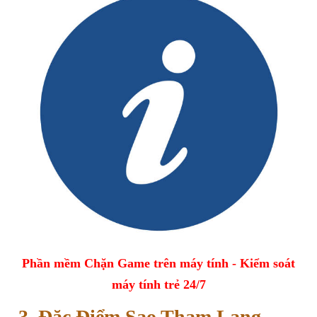
Phần mềm Chặn Game trên máy tính - Kiểm soát
máy tính trẻ 24/7
3. Đặc Điểm Sao Tham Lang