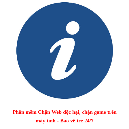
Phần mềm Chặn Web độc hại, chặn game trên
máy tính - Bảo vệ trẻ 24/7