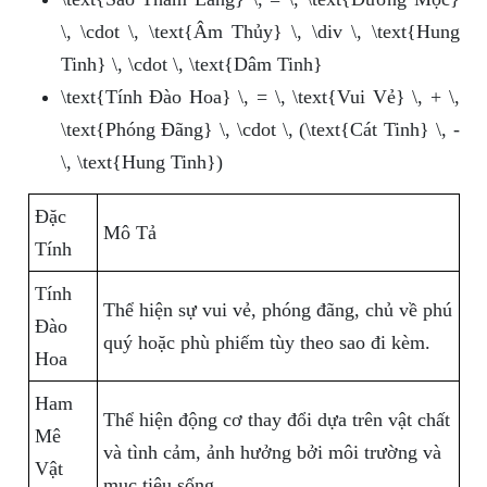
\, \cdot \, \text{Âm Thủy} \, \div \, \text{Hung
Tinh} \, \cdot \, \text{Dâm Tinh}
\text{Tính Đào Hoa} \, = \, \text{Vui Vẻ} \, + \,
\text{Phóng Đãng} \, \cdot \, (\text{Cát Tinh} \, -
\, \text{Hung Tinh})
Đặc
Mô Tả
Tính
Tính
Thể hiện sự vui vẻ, phóng đãng, chủ về phú
Đào
quý hoặc phù phiếm tùy theo sao đi kèm.
Hoa
Ham
Thể hiện động cơ thay đổi dựa trên vật chất
Mê
và tình cảm, ảnh hưởng bởi môi trường và
Vật
mục tiêu sống.