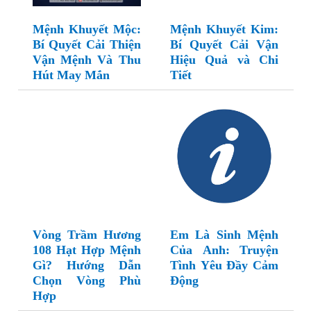
Mệnh Khuyết Mộc:
Mệnh Khuyết Kim:
Bí Quyết Cải Thiện
Bí Quyết Cải Vận
Vận Mệnh Và Thu
Hiệu Quả và Chi
Hút May Mắn
Tiết
Vòng Trầm Hương
Em Là Sinh Mệnh
108 Hạt Hợp Mệnh
Của Anh: Truyện
Gì? Hướng Dẫn
Tình Yêu Đầy Cảm
Chọn Vòng Phù
Động
Hợp