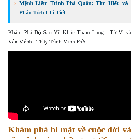
Mệnh Liêm Trinh Phá Quân: Tìm Hiểu và
Phân Tích Chi Tiết
Khám Phá Bộ Sao Vũ Khúc Tham Lang - Tử Vi và
Vận Mệnh | Thầy Trình Minh Đức
Khám phá bí mật về cuộc đời và