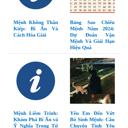
Mệnh Không Thân
Bảng Sao Chiếu
Kiếp: Bí Ẩn Và
Mệnh Năm 2024:
Cách Hóa Giải
Dự Đoán Vận
Mệnh Và Giải Hạn
Hiệu Quả
Mệnh Liêm Trinh:
Yêu Em Đến Vứt
Khám Phá Bí Ẩn và
Bỏ Sinh Mệnh: Câu
Ý Nghĩa Trong Tử
Chuyện Tình Yêu