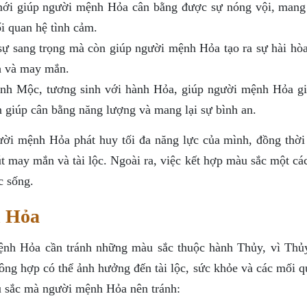
ới giúp người mệnh Hỏa cân bằng được sự nóng vội, mang 
i quan hệ tình cảm.
 sang trọng mà còn giúp người mệnh Hỏa tạo ra sự hài hòa
h và may mắn.
nh Mộc, tương sinh với hành Hỏa, giúp người mệnh Hỏa gi
 giúp cân bằng năng lượng và mang lại sự bình an.
ời mệnh Hỏa phát huy tối đa năng lực của mình, đồng thời 
út may mắn và tài lộc. Ngoài ra, việc kết hợp màu sắc một c
c sống.
h Hỏa
ệnh Hỏa cần tránh những màu sắc thuộc hành Thủy, vì Thủ
ng hợp có thể ảnh hưởng đến tài lộc, sức khỏe và các mối q
 sắc mà người mệnh Hỏa nên tránh: