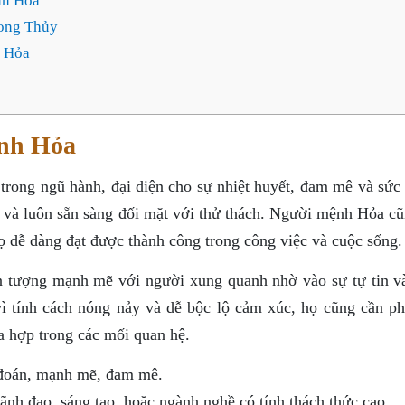
nh Hỏa
ong Thủy
 Hỏa
nh Hỏa
ong ngũ hành, đại diện cho sự nhiệt huyết, đam mê và sức
 và luôn sẵn sàng đối mặt với thử thách. Người mệnh Hỏa cũ
họ dễ dàng đạt được thành công trong công việc và cuộc sống.
 tượng mạnh mẽ với người xung quanh nhờ vào sự tự tin v
vì tính cách nóng nảy và dễ bộc lộ cảm xúc, họ cũng cần ph
a hợp trong các mối quan hệ.
 đoán, mạnh mẽ, đam mê.
ãnh đạo, sáng tạo, hoặc ngành nghề có tính thách thức cao.