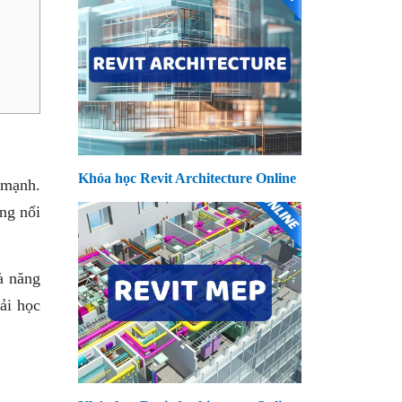
Khóa học Revit Architecture Online
 mạnh.
ng nổi
à năng
ải học