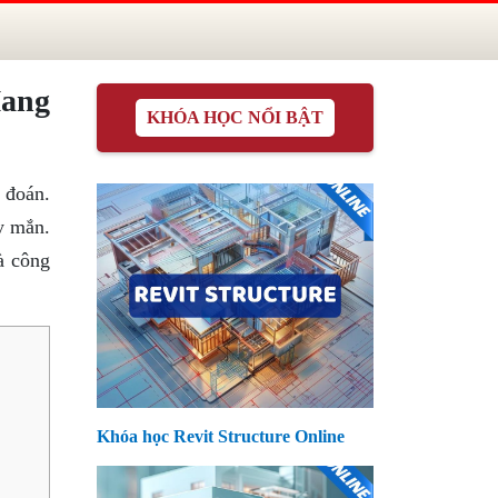
ang
KHÓA HỌC NỔI BẬT
 đoán.
y mắn.
à công
Khóa học Revit Structure Online