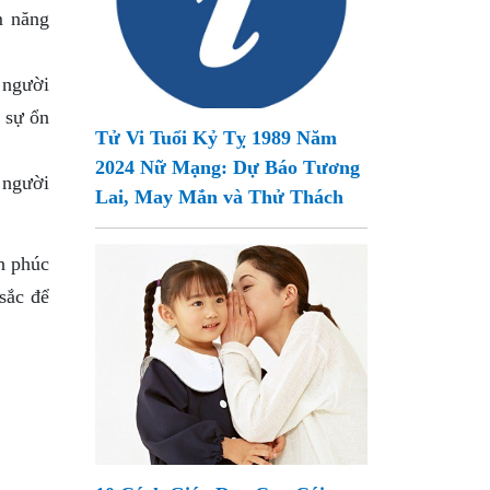
m năng
 người
 sự ổn
Tử Vi Tuổi Kỷ Tỵ 1989 Năm
2024 Nữ Mạng: Dự Báo Tương
 người
Lai, May Mắn và Thử Thách
h phúc
sắc để