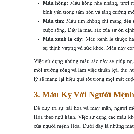
Màu hồng:
Màu hồng nhẹ nhàng, tươi m
bình yên trong tâm hồn và tăng cường mố
Màu tím:
Màu tím không chỉ mang đến sự
cuộc sống. Đây là màu sắc của sự ổn địn
Màu xanh lá cây:
Màu xanh lá thuộc hà
sự thịnh vượng và sức khỏe. Màu này còn
Việc sử dụng những màu sắc này sẽ giúp ngư
môi trường sống và làm việc thuận lợi, thu h
lý sẽ mang lại hiệu quả tốt trong mọi mặt cuộ
3. Màu Kỵ Với Người Mện
Để duy trì sự hài hòa và may mắn, người m
Hỏa theo ngũ hành. Việc sử dụng các màu khô
của người mệnh Hỏa. Dưới đây là những màu