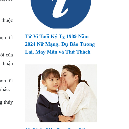
 thuộc
Tử Vi Tuổi Kỷ Tỵ 1989 Năm
ọn tốt
2024 Nữ Mạng: Dự Báo Tương
Lai, May Mắn và Thử Thách
ổi của
 thuận
ọn tốt
khác.
g thủy