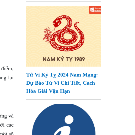
 điểm,
Tử Vi Kỷ Tỵ 2024 Nam Mạng:
ng lại
Dự Báo Tử Vi Chi Tiết, Cách
Hóa Giải Vận Hạn
ợng và
ới các
một số