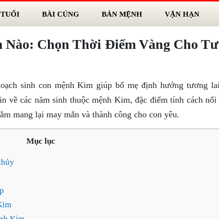
 TUỔI
BÀI CÚNG
BẢN MỆNH
VẬN HẠN
 Nào: Chọn Thời Điểm Vàng Cho T
hoạch sinh con mệnh Kim giúp bố mẹ định hướng tương la
tin về các năm sinh thuộc mệnh Kim, đặc điểm tính cách nổi 
hằm mang lại may mắn và thành công cho con yêu.
Mục lục
thủy
p
Kim
ệnh Kim