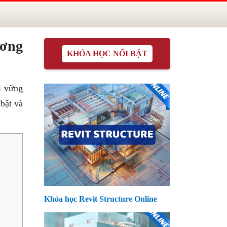
ương
KHÓA HỌC NỔI BẬT
i vững
bật và
Khóa học Revit Structure Online