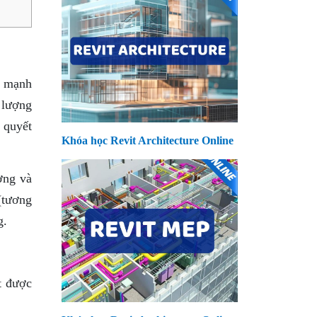
, mạnh
 lượng
 quyết
Khóa học Revit Architecture Online
ợng và
(tương
g.
t được