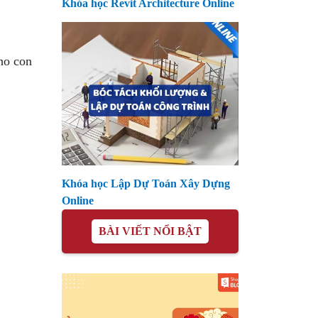
Khóa học Revit Architecture Online
ho con
Khóa học Lập Dự Toán Xây Dựng
Online
BÀI VIẾT NỔI BẬT