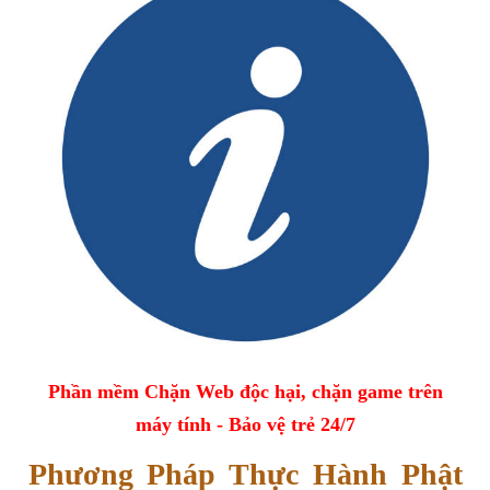
Phần mềm Chặn Web độc hại, chặn game trên
máy tính - Bảo vệ trẻ 24/7
Phương Pháp Thực Hành Phật