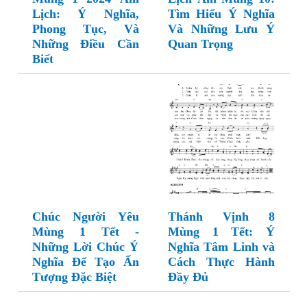
Lịch: Ý Nghĩa,
Tìm Hiểu Ý Nghĩa
Phong Tục, Và
Và Những Lưu Ý
Những Điều Cần
Quan Trọng
Biết
Chúc Người Yêu
Thánh Vịnh 8
Mùng 1 Tết -
Mùng 1 Tết: Ý
Những Lời Chúc Ý
Nghĩa Tâm Linh và
Nghĩa Để Tạo Ấn
Cách Thực Hành
Tượng Đặc Biệt
Đầy Đủ