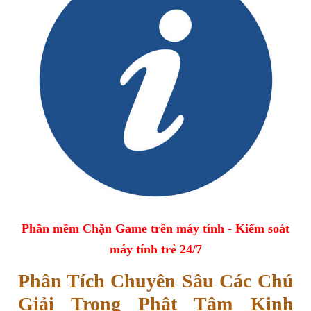
Phần mềm Chặn Game trên máy tính - Kiểm soát
máy tính trẻ 24/7
Phân Tích Chuyên Sâu Các Chú
Giải Trong Phật Tâm Kinh