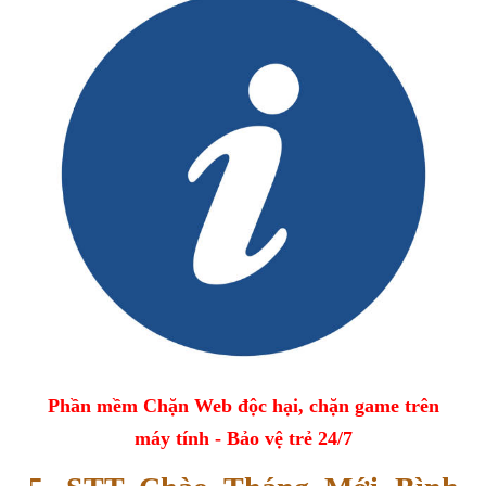
Phần mềm Chặn Web độc hại, chặn game trên
máy tính - Bảo vệ trẻ 24/7