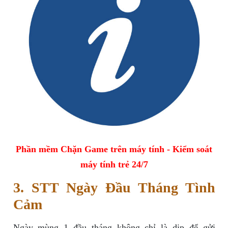
Phần mềm Chặn Game trên máy tính - Kiểm soát
máy tính trẻ 24/7
3. STT Ngày Đầu Tháng Tình
Cảm
Ngày mùng 1 đầu tháng không chỉ là dịp để gửi