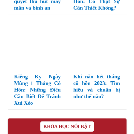
quyết thu hút may
Hồn: Có Thật Sự
mắn và bình an
Cần Thiết Không?
Kiêng Kỵ Ngày
Khi nào hết tháng
Mùng 1 Tháng Cô
cô hồn 2023: Tìm
Hồn: Những Điều
hiểu và chuẩn bị
Cần Biết Để Tránh
như thế nào?
Xui Xẻo
KHÓA HỌC NỔI BẬT