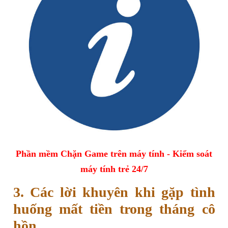
Phần mềm Chặn Game trên máy tính - Kiểm soát
máy tính trẻ 24/7
3. Các lời khuyên khi gặp tình
huống mất tiền trong tháng cô
hồn