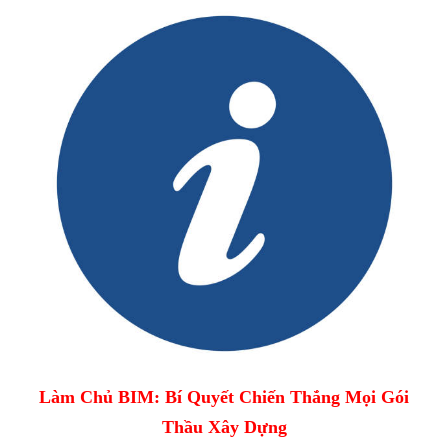
Làm Chủ BIM: Bí Quyết Chiến Thắng Mọi Gói
Thầu Xây Dựng