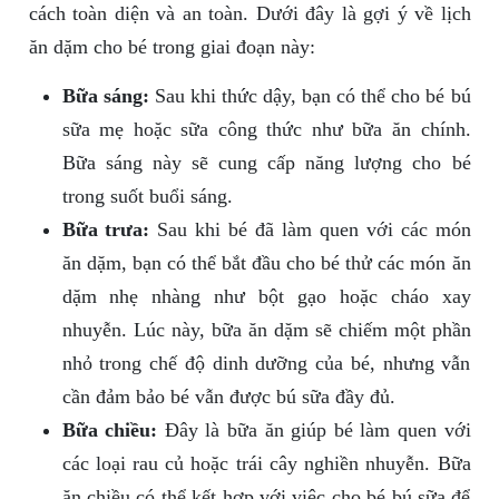
cách toàn diện và an toàn. Dưới đây là gợi ý về lịch
ăn dặm cho bé trong giai đoạn này:
Bữa sáng:
Sau khi thức dậy, bạn có thể cho bé bú
sữa mẹ hoặc sữa công thức như bữa ăn chính.
Bữa sáng này sẽ cung cấp năng lượng cho bé
trong suốt buổi sáng.
Bữa trưa:
Sau khi bé đã làm quen với các món
ăn dặm, bạn có thể bắt đầu cho bé thử các món ăn
dặm nhẹ nhàng như bột gạo hoặc cháo xay
nhuyễn. Lúc này, bữa ăn dặm sẽ chiếm một phần
nhỏ trong chế độ dinh dưỡng của bé, nhưng vẫn
cần đảm bảo bé vẫn được bú sữa đầy đủ.
Bữa chiều:
Đây là bữa ăn giúp bé làm quen với
các loại rau củ hoặc trái cây nghiền nhuyễn. Bữa
ăn chiều có thể kết hợp với việc cho bé bú sữa để