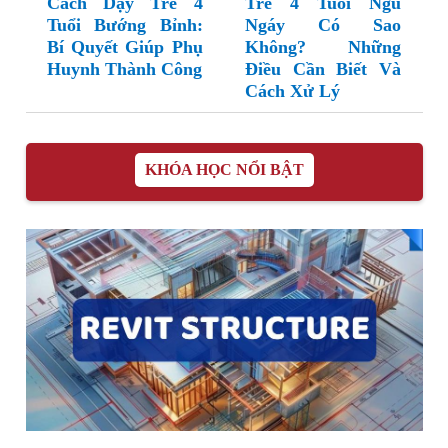
Cách Dạy Trẻ 4
Trẻ 4 Tuổi Ngủ
Tuổi Bướng Bỉnh:
Ngáy Có Sao
Bí Quyết Giúp Phụ
Không? Những
Huynh Thành Công
Điều Cần Biết Và
Cách Xử Lý
KHÓA HỌC NỔI BẬT