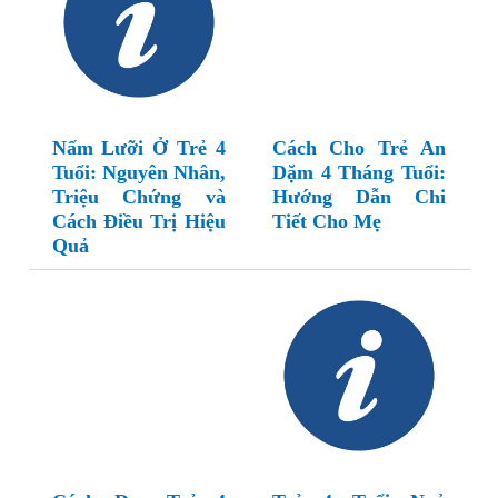
Nấm Lưỡi Ở Trẻ 4
Cách Cho Trẻ An
Tuổi: Nguyên Nhân,
Dặm 4 Tháng Tuổi:
Triệu Chứng và
Hướng Dẫn Chi
Cách Điều Trị Hiệu
Tiết Cho Mẹ
Quả