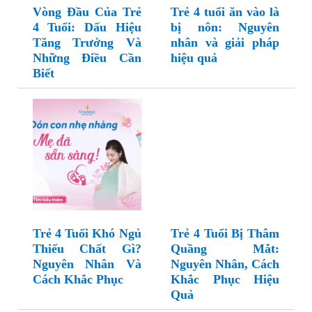
Vòng Đầu Của Trẻ
Trẻ 4 tuổi ăn vào là
4 Tuổi: Dấu Hiệu
bị nôn: Nguyên
Tăng Trưởng Và
nhân và giải pháp
Những Điều Cần
hiệu quả
Biết
Trẻ 4 Tuổi Khó Ngủ
Trẻ 4 Tuổi Bị Thâm
Thiếu Chất Gì?
Quầng Mắt:
Nguyên Nhân Và
Nguyên Nhân, Cách
Cách Khắc Phục
Khắc Phục Hiệu
Quả