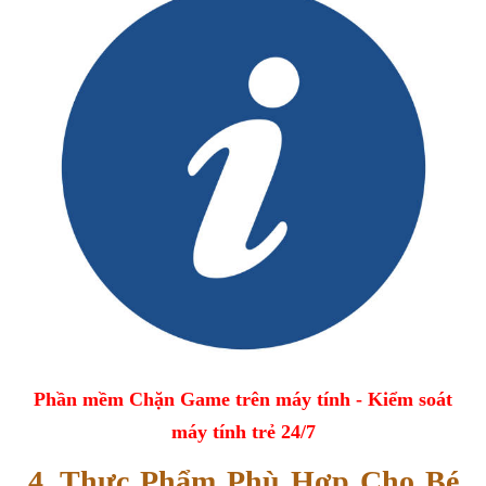
Phần mềm Chặn Game trên máy tính - Kiểm soát
máy tính trẻ 24/7
4. Thực Phẩm Phù Hợp Cho Bé