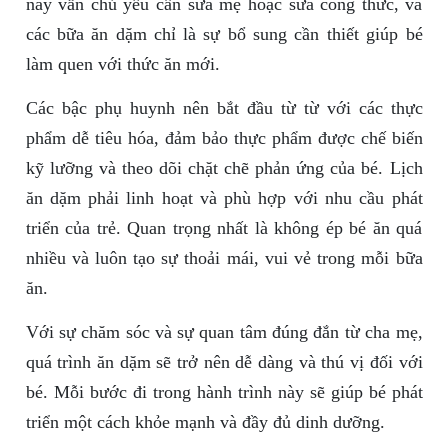
này vẫn chủ yếu cần sữa mẹ hoặc sữa công thức, và
các bữa ăn dặm chỉ là sự bổ sung cần thiết giúp bé
làm quen với thức ăn mới.
Các bậc phụ huynh nên bắt đầu từ từ với các thực
phẩm dễ tiêu hóa, đảm bảo thực phẩm được chế biến
kỹ lưỡng và theo dõi chặt chẽ phản ứng của bé. Lịch
ăn dặm phải linh hoạt và phù hợp với nhu cầu phát
triển của trẻ. Quan trọng nhất là không ép bé ăn quá
nhiều và luôn tạo sự thoải mái, vui vẻ trong mỗi bữa
ăn.
Với sự chăm sóc và sự quan tâm đúng đắn từ cha mẹ,
quá trình ăn dặm sẽ trở nên dễ dàng và thú vị đối với
bé. Mỗi bước đi trong hành trình này sẽ giúp bé phát
triển một cách khỏe mạnh và đầy đủ dinh dưỡng.