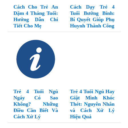
Cách Cho Trẻ An
Cách Dạy Trẻ 4
Dặm 4 Tháng Tuổi:
Tuổi Bướng Bỉnh:
Hướng Dẫn Chi
Bí Quyết Giúp Phụ
Tiết Cho Mẹ
Huynh Thành Công
Trẻ 4 Tuổi Ngủ
Trẻ 4 Tuổi Ngủ Hay
Ngáy Có Sao
Giật Mình Khóc
Không? Những
Thét: Nguyên Nhân
Điều Cần Biết Và
và Cách Xử Lý
Cách Xử Lý
Hiệu Quả