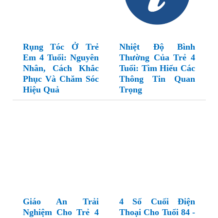
Rụng Tóc Ở Trẻ
Nhiệt Độ Bình
Em 4 Tuổi: Nguyên
Thường Của Trẻ 4
Nhân, Cách Khắc
Tuổi: Tìm Hiểu Các
Phục Và Chăm Sóc
Thông Tin Quan
Hiệu Quả
Trọng
Giáo An Trải
4 Số Cuối Điện
Nghiệm Cho Trẻ 4
Thoại Cho Tuổi 84 -