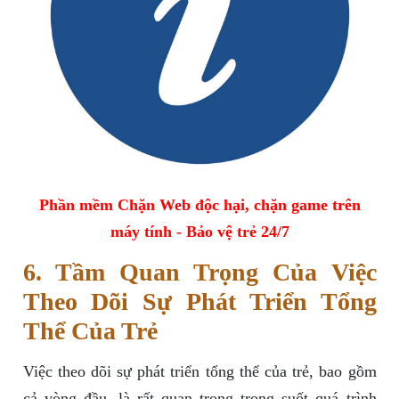
Phần mềm Chặn Web độc hại, chặn game trên
máy tính - Bảo vệ trẻ 24/7
6. Tầm Quan Trọng Của Việc
Theo Dõi Sự Phát Triển Tổng
Thể Của Trẻ
Việc theo dõi sự phát triển tổng thể của trẻ, bao gồm
cả vòng đầu, là rất quan trọng trong suốt quá trình