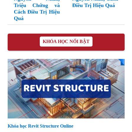
Triệu Chứng và
Điều Trị Hiệu Quả
Cách Điều Trị Hiệu
Quả
KHÓA HỌC NỔI BẬT
Khóa học Revit Structure Online