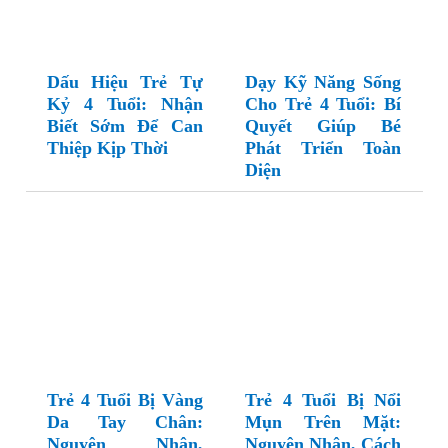
Dấu Hiệu Trẻ Tự
Dạy Kỹ Năng Sống
Kỷ 4 Tuổi: Nhận
Cho Trẻ 4 Tuổi: Bí
Biết Sớm Để Can
Quyết Giúp Bé
Thiệp Kịp Thời
Phát Triển Toàn
Diện
Trẻ 4 Tuổi Bị Vàng
Trẻ 4 Tuổi Bị Nổi
Da Tay Chân:
Mụn Trên Mặt:
Nguyên Nhân,
Nguyên Nhân, Cách