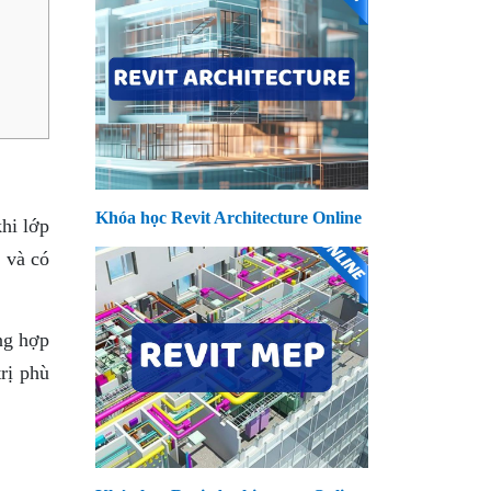
Khóa học Revit Architecture Online
khi lớp
 và có
ờng hợp
rị phù