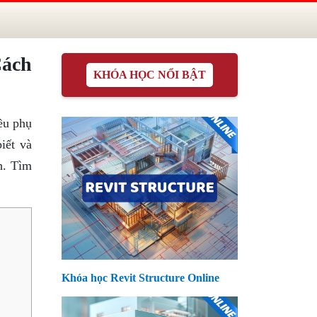
Cách
KHÓA HỌC NỔI BẬT
iều phụ
iết và
h. Tìm
Khóa học Revit Structure Online