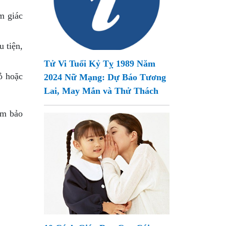
m giác
u tiện,
Tử Vi Tuổi Kỷ Tỵ 1989 Năm
ỏ hoặc
2024 Nữ Mạng: Dự Báo Tương
Lai, May Mắn và Thử Thách
ảm bảo