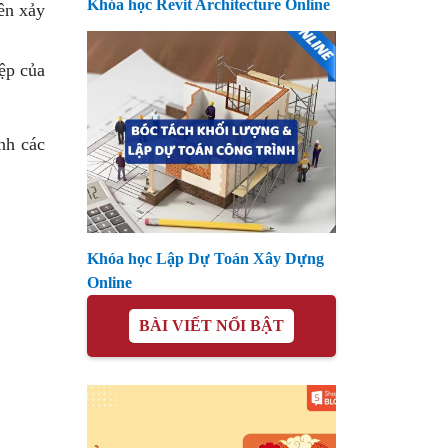
Khóa học Revit Architecture Online
ên xảy
ệp của
ánh các
Khóa học Lập Dự Toán Xây Dựng
Online
BÀI VIẾT NỔI BẬT