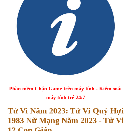
Phần mềm Chặn Game trên máy tính - Kiểm soát
máy tính trẻ 24/7
Tử Vi Năm 2023: Tử Vi Quý Hợi
1983 Nữ Mạng Năm 2023 - Tử Vi
12 Con Giáp