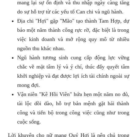
mang lại sự ổn định và thu nhập ngày càng tăng
do sự hỗ trợ từ các yếu tố Can chi và ngũ hành.
Địa chi "Hợi" gặp "Mão" tạo thành Tam Hợp, dự
báo một năm thành công rực rỡ, đặc biệt là trong
việc kinh doanh và mở rộng quy mô từ nhiều
nguồn thu khác nhau.
Ngũ hành tương sinh cung cấp động lực vững
chắc về mặt tâm lý và ý chí, thúc đẩy quyết tâm
khởi nghiệp và đạt được lợi ích tài chính ngoài sự
mong đợi.
Vận niên "Kê Hồi Viên" hứa hẹn một năm no đủ,
tài lộc dồi dào, hỗ trợ bản mệnh gặt hái thành
công và tiến bộ trong công việc cũng như trong
cuộc sống.
Lời khuyên cho nữ mạng Quý Hợi là nên chú trọng