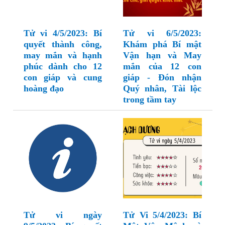
Tử vi 4/5/2023: Bí
Tử vi 6/5/2023:
quyết thành công,
Khám phá Bí mật
may mắn và hạnh
Vận hạn và May
phúc dành cho 12
mắn của 12 con
con giáp và cung
giáp - Đón nhận
hoàng đạo
Quý nhân, Tài lộc
trong tầm tay
Tử vi ngày
Tử Vi 5/4/2023: Bí