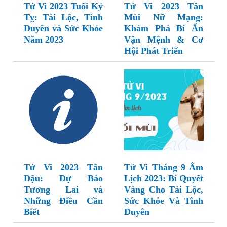
Tử Vi 2023 Tuổi Kỷ
Tử Vi 2023 Tân
Tỵ: Tài Lộc, Tình
Mùi Nữ Mạng:
Duyên và Sức Khỏe
Khám Phá Bí Ẩn
Năm 2023
Vận Mệnh & Cơ
Hội Phát Triển
Tử Vi 2023 Tân
Tử Vi Tháng 9 Âm
Dậu: Dự Báo
Lịch 2023: Bí Quyết
Tương Lai và
Vàng Cho Tài Lộc,
Những Điều Cần
Sức Khỏe Và Tình
Biết
Duyên