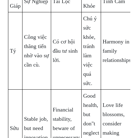
Sự Nghiệp
Tài Lộc
Tình Cảm
Giáp
Khỏe
Chú ý
sức
Công việc
khỏe,
Có cơ hội
Harmony in
thăng tiến
tránh
Tý
đầu tư sinh
family
nhờ vào sự
làm
lời.
relationships.
cần cù.
việc
quá
sức.
Good
health,
Love life
Financial
but
blossoms,
Stable job,
stability,
don"t
consider
Sửu
but need
beware of
neglect
making
innovation.
unnecessary