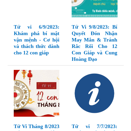
Tử vi 6/9/2023:
Tử Vi 9/8/2023: Bí
Khám phá bí mật
Quyết Đón Nhận
vận mệnh - Cơ hội
May Mắn & Tránh
và thách thức dành
Rắc Rối Cho 12
cho 12 con giáp
Con Giáp và Cung
Hoàng Đạo
Tử Vi Tháng 8/2023
Tử vi 7/7/2023: