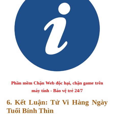
Phần mềm Chặn Web độc hại, chặn game trên
máy tính - Bảo vệ trẻ 24/7
6. Kết Luận: Tử Vi Hàng Ngày
Tuổi Bính Thìn