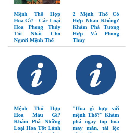
Mệnh Thổ Hợp
2 Mệnh Thổ Có
Hoa Gì? - Các Loại
Hợp Nhau Không?
Hoa Phong Thủy
Khám Phá Tương
Tốt Nhất Cho
Hợp Và Phong
Người Mệnh Thổ
Thủy
Mệnh Thổ Hợp
"Hoa gì hợp với
Hoa Màu Gì?
mệnh Thổ?" Khám
Khám Phá Những
phá ngay top hoa
Loại Hoa Tốt Lành
may mắn, tài lộc