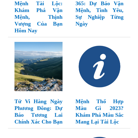
Mệnh Tài Lộc:
365: Dự Báo Vận
Khám Phá Vận
Mệnh, Tình Yêu,
Mệnh, Thịnh
Sự Nghiệp Từng
Vượng Của Bạn
Ngày
Hôm Nay
Tử Vi Hàng Ngày
Mệnh Thổ Hợp
Phương Đông: Dự
Màu Gì 2023?
Báo Tương Lai
Khám Phá Màu Sắc
Chính Xác Cho Bạn
Mang Lại Tài Lộc