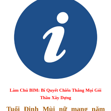
Làm Chủ BIM: Bí Quyết Chiến Thắng Mọi Gói
Thầu Xây Dựng
Tuổi Đinh Mùi nữ mạng năm