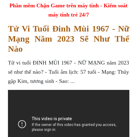
Phần mềm Chặn Game trên máy tính - Kiểm soát
máy tính trẻ 24/7
Tử Vi Tuổi Đinh Mùi 1967 - Nữ
Mạng Năm 2023 Sẽ Như Thế
Nào
Tử vi tuổi ĐINH MÙI 1967 - NỮ MẠNG năm 2023
sẽ như thế nào? - Tuổi âm lịch: 57 tuổi - Mạng: Thủy
gặp Kim, tương sinh - Sao: ...