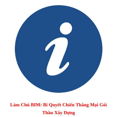
Làm Chủ BIM: Bí Quyết Chiến Thắng Mọi Gói
Thầu Xây Dựng