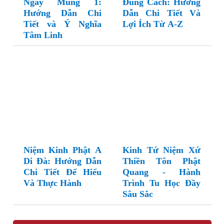
Ngày Mùng 1:
Đúng Cách: Hướng
Hướng Dẫn Chi
Dẫn Chi Tiết Và
Tiết và Ý Nghĩa
Lợi Ích Từ A-Z
Tâm Linh
Niệm Kinh Phật A
Kinh Tứ Niệm Xứ
Di Đà: Hướng Dẫn
Thiền Tôn Phật
Chi Tiết Để Hiểu
Quang - Hành
Và Thực Hành
Trình Tu Học Đầy
Sâu Sắc