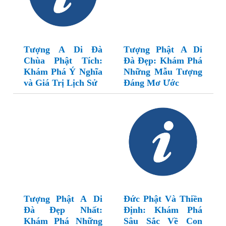
Tượng A Di Đà
Tượng Phật A Di
Chùa Phật Tích:
Đà Đẹp: Khám Phá
Khám Phá Ý Nghĩa
Những Mẫu Tượng
và Giá Trị Lịch Sử
Đáng Mơ Ước
Tượng Phật A Di
Đức Phật Và Thiền
Đà Đẹp Nhất:
Định: Khám Phá
Khám Phá Những
Sâu Sắc Về Con