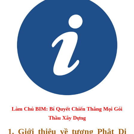
Làm Chủ BIM: Bí Quyết Chiến Thắng Mọi Gói
Thầu Xây Dựng
1. Giới thiệu về tượng Phật Di