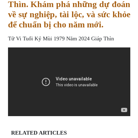
Thìn. Khám phá những dự đoán
về sự nghiệp, tài lộc, và sức khỏe
để chuẩn bị cho năm mới.
Tử Vi Tuổi Kỷ Mùi 1979 Năm 2024 Giáp Thìn
RELATED ARTICLES