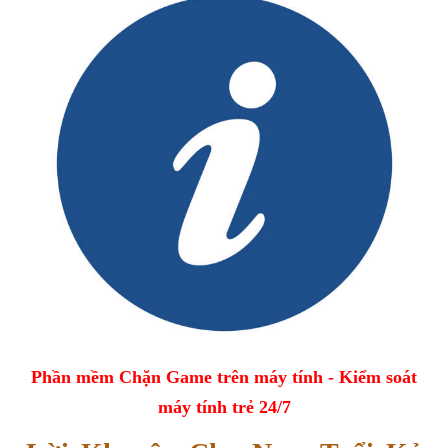
Phần mềm Chặn Game trên máy tính - Kiểm soát
máy tính trẻ 24/7