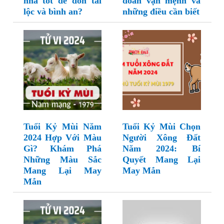
nhà tốt để đón tài
đoán vận mệnh và
lộc và bình an?
những điều cần biết
Tuổi Kỷ Mùi Năm
Tuổi Kỷ Mùi Chọn
2024 Hợp Với Màu
Người Xông Đất
Gì? Khám Phá
Năm 2024: Bí
Những Màu Sắc
Quyết Mang Lại
Mang Lại May
May Mắn
Mắn