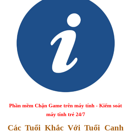
Phần mềm Chặn Game trên máy tính - Kiểm soát
máy tính trẻ 24/7
Các Tuổi Khắc Với Tuổi Canh