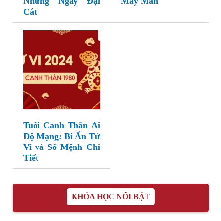
Những Ngày Đại
May Mắn
Cát
Tuổi Canh Thân Ai
Độ Mạng: Bí Ẩn Tử
Vi và Số Mệnh Chi
Tiết
KHÓA HỌC NỔI BẬT