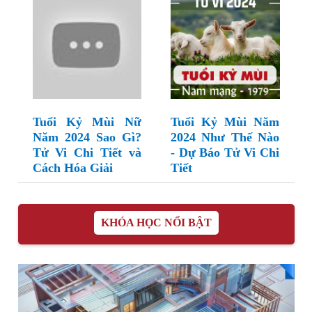
Tuổi Kỷ Mùi Nữ
Tuổi Kỷ Mùi Năm
Năm 2024 Sao Gì?
2024 Như Thế Nào
Tử Vi Chi Tiết và
- Dự Báo Tử Vi Chi
Cách Hóa Giải
Tiết
KHÓA HỌC NỔI BẬT