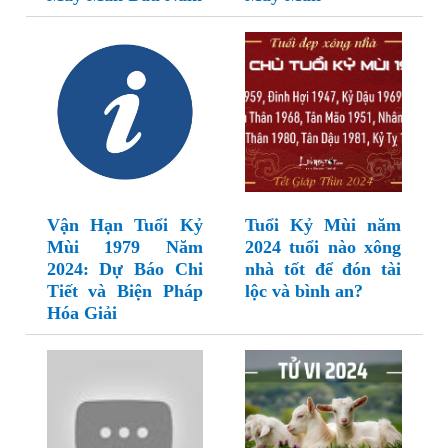
Vận Hạn Tuổi Kỷ
Tuổi Kỷ Mùi năm
Mùi 1979 Năm
2024 tuổi nào xông
2024: Dự Báo Chi
nhà tốt để đón tài
Tiết và Biện Pháp
lộc và bình an?
Hóa Giải