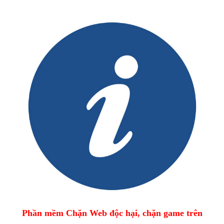
Phần mềm Chặn Web độc hại, chặn game trên