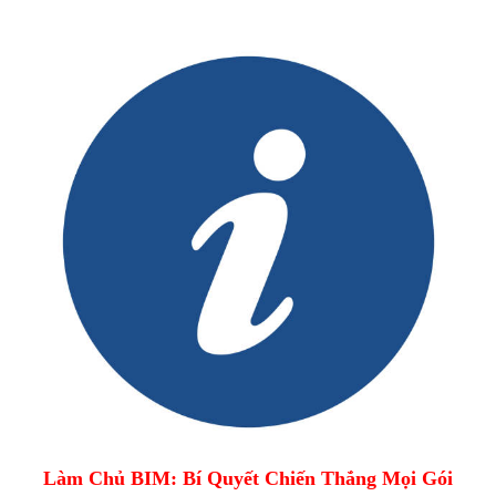
Làm Chủ BIM: Bí Quyết Chiến Thắng Mọi Gói