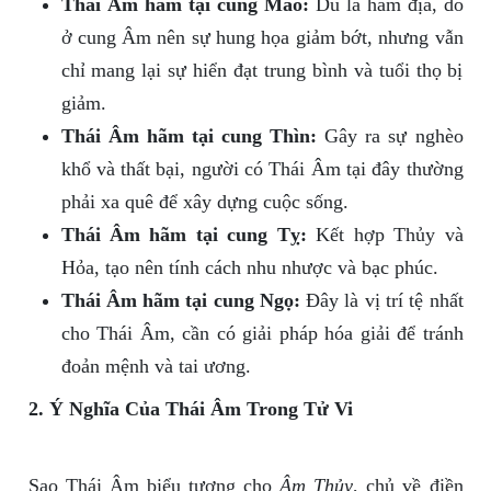
Thái Âm hãm tại cung Mão:
Dù là hãm địa, do
ở cung Âm nên sự hung họa giảm bớt, nhưng vẫn
chỉ mang lại sự hiển đạt trung bình và tuổi thọ bị
giảm.
Thái Âm hãm tại cung Thìn:
Gây ra sự nghèo
khổ và thất bại, người có Thái Âm tại đây thường
phải xa quê để xây dựng cuộc sống.
Thái Âm hãm tại cung Tỵ:
Kết hợp Thủy và
Hỏa, tạo nên tính cách nhu nhược và bạc phúc.
Thái Âm hãm tại cung Ngọ:
Đây là vị trí tệ nhất
cho Thái Âm, cần có giải pháp hóa giải để tránh
đoản mệnh và tai ương.
2. Ý Nghĩa Của Thái Âm Trong Tử Vi
Sao Thái Âm biểu tượng cho
Âm Thủy
, chủ về điền