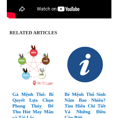
RELATED ARTICLES
Gà Mệnh Thổ: Bí
Bé Mệnh Thổ Sinh
Quyết Lựa Chọn
Năm Bao Nhiêu?
Phong Thủy Để
Tìm Hiểu Chi Tiết
Thu Hút May Mắn
Và Những Điều
và Tài Lộc
Cần Biết