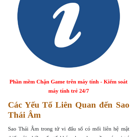
Phần mềm Chặn Game trên máy tính - Kiểm soát
máy tính trẻ 24/7
Các Yếu Tố Liên Quan đến Sao
Thái Âm
Sao Thái Âm trong tử vi đẩu số có mối liên hệ mật