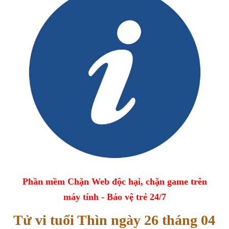
Phần mềm Chặn Web độc hại, chặn game trên
máy tính - Bảo vệ trẻ 24/7
Tử vi tuổi Thìn ngày 26 tháng 04