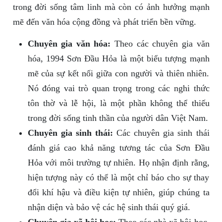
trong đời sống tâm linh mà còn có ảnh hưởng mạnh
mẽ đến văn hóa cộng đồng và phát triển bền vững.
Chuyên gia văn hóa:
Theo các chuyên gia văn
hóa, 1994 Sơn Đầu Hỏa là một biểu tượng mạnh
mẽ của sự kết nối giữa con người và thiên nhiên.
Nó đóng vai trò quan trọng trong các nghi thức
tôn thờ và lễ hội, là một phần không thể thiếu
trong đời sống tinh thần của người dân Việt Nam.
Chuyên gia sinh thái:
Các chuyên gia sinh thái
đánh giá cao khả năng tương tác của Sơn Đầu
Hỏa với môi trường tự nhiên. Họ nhận định rằng,
hiện tượng này có thể là một chỉ báo cho sự thay
đổi khí hậu và điều kiện tự nhiên, giúp chúng ta
nhận diện và bảo vệ các hệ sinh thái quý giá.