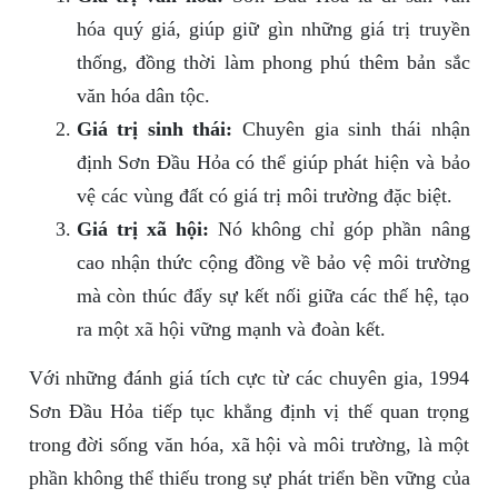
hóa quý giá, giúp giữ gìn những giá trị truyền
thống, đồng thời làm phong phú thêm bản sắc
văn hóa dân tộc.
Giá trị sinh thái:
Chuyên gia sinh thái nhận
định Sơn Đầu Hỏa có thể giúp phát hiện và bảo
vệ các vùng đất có giá trị môi trường đặc biệt.
Giá trị xã hội:
Nó không chỉ góp phần nâng
cao nhận thức cộng đồng về bảo vệ môi trường
mà còn thúc đẩy sự kết nối giữa các thế hệ, tạo
ra một xã hội vững mạnh và đoàn kết.
Với những đánh giá tích cực từ các chuyên gia, 1994
Sơn Đầu Hỏa tiếp tục khẳng định vị thế quan trọng
trong đời sống văn hóa, xã hội và môi trường, là một
phần không thể thiếu trong sự phát triển bền vững của