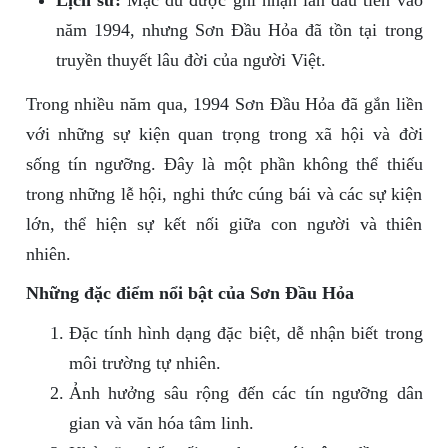
Lịch sử:
Mặc dù được ghi nhận lần đầu tiên vào
năm 1994, nhưng Sơn Đầu Hỏa đã tồn tại trong
truyền thuyết lâu đời của người Việt.
Trong nhiều năm qua, 1994 Sơn Đầu Hỏa đã gắn liền
với những sự kiện quan trọng trong xã hội và đời
sống tín ngưỡng. Đây là một phần không thể thiếu
trong những lễ hội, nghi thức cúng bái và các sự kiện
lớn, thể hiện sự kết nối giữa con người và thiên
nhiên.
Những đặc điểm nổi bật của Sơn Đầu Hỏa
Đặc tính hình dạng đặc biệt, dễ nhận biết trong
môi trường tự nhiên.
Ảnh hưởng sâu rộng đến các tín ngưỡng dân
gian và văn hóa tâm linh.