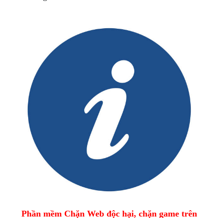
Phần mềm Chặn Web độc hại, chặn game trên