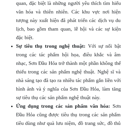
quan, đặc biệt là những người yêu thích tìm hiểu
văn hóa và thiên nhiên. Các khu vực nơi hiện
tượng này xuất hiện đã phát triển các dịch vụ du
lịch, bao gồm tham quan, lễ hội và các sự kiện
đặc biệt.
Sự tiêu thụ trong nghệ thuật:
Với sự nổi bật
trong các tác phẩm hội họa, điêu khắc và âm
nhạc, Sơn Đầu Hỏa trở thành một phần không thể
thiếu trong các sản phẩm nghệ thuật. Nghệ sĩ và
nhà sáng tạo đã tạo ra nhiều tác phẩm gắn liền với
hình ảnh và ý nghĩa của Sơn Đầu Hỏa, làm tăng
sự tiêu thụ các sản phẩm nghệ thuật này.
Ứng dụng trong các sản phẩm văn hóa:
Sơn
Đầu Hỏa cũng được tiêu thụ trong các sản phẩm
tiêu dùng như quà lưu niệm, đồ trang sức, đồ thủ