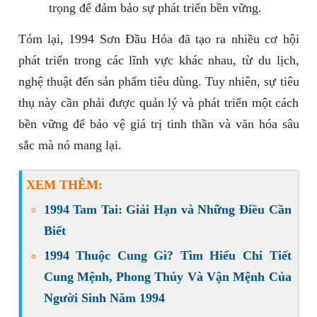
trọng để đảm bảo sự phát triển bền vững.
Tóm lại, 1994 Sơn Đầu Hỏa đã tạo ra nhiều cơ hội
phát triển trong các lĩnh vực khác nhau, từ du lịch,
nghệ thuật đến sản phẩm tiêu dùng. Tuy nhiên, sự tiêu
thụ này cần phải được quản lý và phát triển một cách
bền vững để bảo vệ giá trị tinh thần và văn hóa sâu
sắc mà nó mang lại.
XEM THÊM:
1994 Tam Tai: Giải Hạn và Những Điều Cần
Biết
1994 Thuộc Cung Gì? Tìm Hiểu Chi Tiết
Cung Mệnh, Phong Thủy Và Vận Mệnh Của
Người Sinh Năm 1994