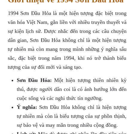
1994 Sơn Đầu Hỏa là một hiện tượng đặc biệt trong
văn hóa Việt Nam, gắn liền với nhiều truyền thuyết và
sự kiện lịch sử. Được nhắc đến trong các câu chuyện
dân gian, Sơn Đầu Hỏa không chỉ là một hiện tượng
tự nhiên mà còn mang trong mình những ý nghĩa sâu
sắc, đặc biệt trong năm 1994, khi nó trở thành biểu
tượng của sự đổi mới và sáng tạo.
Sơn Đầu Hỏa:
Một hiện tượng thiên nhiên kỳ
thú, được người dân coi là có ảnh hưởng lớn đến
cuộc sống và các nghi thức tín ngưỡng.
Ý nghĩa:
Sơn Đầu Hỏa không chỉ là hiện tượng
tự nhiên mà còn là biểu tượng của sự phồn thịnh,
sự bảo vệ và may mắn trong nhiều cộng đồng.