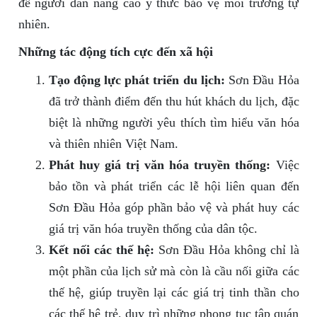
để người dân nâng cao ý thức bảo vệ môi trường tự
nhiên.
Những tác động tích cực đến xã hội
Tạo động lực phát triển du lịch:
Sơn Đầu Hỏa
đã trở thành điểm đến thu hút khách du lịch, đặc
biệt là những người yêu thích tìm hiểu văn hóa
và thiên nhiên Việt Nam.
Phát huy giá trị văn hóa truyền thống:
Việc
bảo tồn và phát triển các lễ hội liên quan đến
Sơn Đầu Hỏa góp phần bảo vệ và phát huy các
giá trị văn hóa truyền thống của dân tộc.
Kết nối các thế hệ:
Sơn Đầu Hỏa không chỉ là
một phần của lịch sử mà còn là cầu nối giữa các
thế hệ, giúp truyền lại các giá trị tinh thần cho
các thế hệ trẻ, duy trì những phong tục tập quán