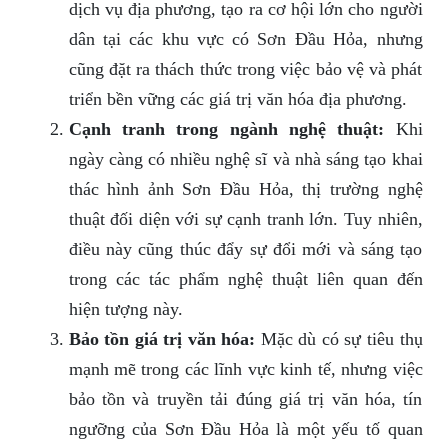
dịch vụ địa phương, tạo ra cơ hội lớn cho người
dân tại các khu vực có Sơn Đầu Hỏa, nhưng
cũng đặt ra thách thức trong việc bảo vệ và phát
triển bền vững các giá trị văn hóa địa phương.
Cạnh tranh trong ngành nghệ thuật:
Khi
ngày càng có nhiều nghệ sĩ và nhà sáng tạo khai
thác hình ảnh Sơn Đầu Hỏa, thị trường nghệ
thuật đối diện với sự cạnh tranh lớn. Tuy nhiên,
điều này cũng thúc đẩy sự đổi mới và sáng tạo
trong các tác phẩm nghệ thuật liên quan đến
hiện tượng này.
Bảo tồn giá trị văn hóa:
Mặc dù có sự tiêu thụ
mạnh mẽ trong các lĩnh vực kinh tế, nhưng việc
bảo tồn và truyền tải đúng giá trị văn hóa, tín
ngưỡng của Sơn Đầu Hỏa là một yếu tố quan