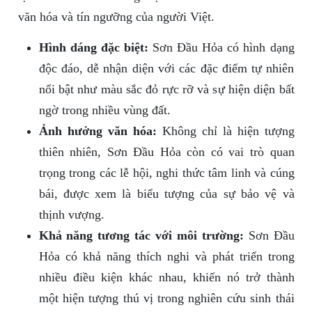
văn hóa và tín ngưỡng của người Việt.
Hình dáng đặc biệt:
Sơn Đầu Hỏa có hình dạng
độc đáo, dễ nhận diện với các đặc điểm tự nhiên
nổi bật như màu sắc đỏ rực rỡ và sự hiện diện bất
ngờ trong nhiều vùng đất.
Ảnh hưởng văn hóa:
Không chỉ là hiện tượng
thiên nhiên, Sơn Đầu Hỏa còn có vai trò quan
trọng trong các lễ hội, nghi thức tâm linh và cúng
bái, được xem là biểu tượng của sự bảo vệ và
thịnh vượng.
Khả năng tương tác với môi trường:
Sơn Đầu
Hỏa có khả năng thích nghi và phát triển trong
nhiều điều kiện khác nhau, khiến nó trở thành
một hiện tượng thú vị trong nghiên cứu sinh thái