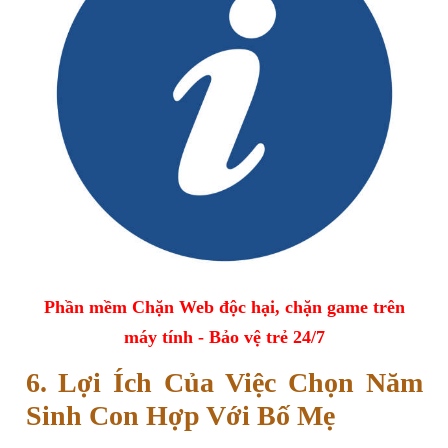
Phần mềm Chặn Web độc hại, chặn game trên
máy tính - Bảo vệ trẻ 24/7
6. Lợi Ích Của Việc Chọn Năm
Sinh Con Hợp Với Bố Mẹ