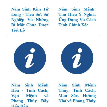
Năm Sinh Kim Tử
Năm Sinh Mệnh:
Long - Tiểu Sử, Sự
Tìm Hiểu Ý Nghĩa,
Nghiệp Và Những
Ứng Dụng Và Cách
Bí Mật Chưa Được
Tính Chính Xác
Tiết Lộ
Năm Sinh Mệnh
Năm Sinh Mệnh
Hỏa - Tính Cách,
Thủy: Tính Cách,
Vận Mệnh và
Màu Sắc, Hướng
Phong Thủy Đầy
Nhà và Phong Thủy
Hấp Dẫn