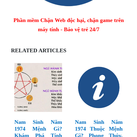
Phần mềm Chặn Web độc hại, chặn game trên
máy tính - Bảo vệ trẻ 24/7
RELATED ARTICLES
Nam Sinh Năm
Nam Sinh Năm
1974 Mệnh Gì?
1974 Thuộc Mệnh
Khám Phá Tính
Gì? Phong Thủy,