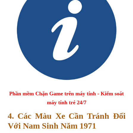
Phần mềm Chặn Game trên máy tính - Kiểm soát
máy tính trẻ 24/7
4. Các Màu Xe Cần Tránh Đối
Với Nam Sinh Năm 1971