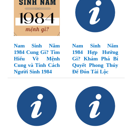
Nam Sinh Năm
Nam Sinh Năm
1984 Cung Gì? Tìm
1984 Hợp Hướng
Hiểu Về Mệnh
Gì? Khám Phá Bí
Cung và Tính Cách
Quyết Phong Thủy
Người Sinh 1984
Để Đón Tài Lộc