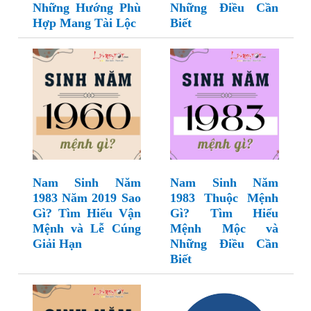
Những Hướng Phù
Những Điều Cần
Hợp Mang Tài Lộc
Biết
Nam Sinh Năm
Nam Sinh Năm
1983 Năm 2019 Sao
1983 Thuộc Mệnh
Gì? Tìm Hiểu Vận
Gì? Tìm Hiểu
Mệnh và Lễ Cúng
Mệnh Mộc và
Giải Hạn
Những Điều Cần
Biết