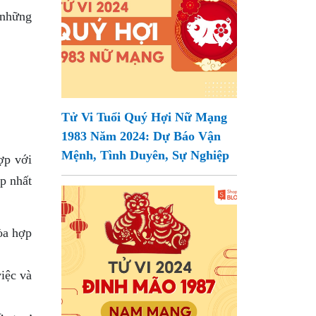
 những
Tử Vi Tuổi Quý Hợi Nữ Mạng
1983 Năm 2024: Dự Báo Vận
Mệnh, Tình Duyên, Sự Nghiệp
ợp với
p nhất
òa hợp
iệc và