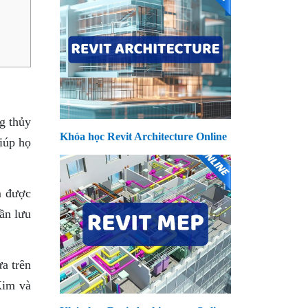
g thủy
Khóa học Revit Architecture Online
iúp họ
m được
ần lưu
a trên
Kim và