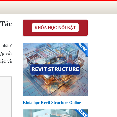
 Tác
KHÓA HỌC NỔI BẬT
 nhất?
ợp với
iệc và
Khóa học Revit Structure Online