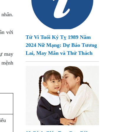
 nhân.
ân với
Tử Vi Tuổi Kỷ Tỵ 1989 Năm
2024 Nữ Mạng: Dự Báo Tương
Lai, May Mắn và Thử Thách
sự may
c mệnh
iểu