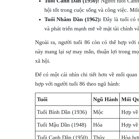
Tuổi Canh Dần (1950):
Người tuổi Canh 
hội tốt trong cuộc sống và công việc. Mối
Tuổi Nhâm Dần (1962):
Đây là tuổi có s
và phát triển mạnh mẽ về mặt tài chính và
Ngoài ra, người tuổi 86 còn có thể hợp với
này mang lại sự may mắn, thuận lợi trong mọi
xã hội.
Để có một cái nhìn chi tiết hơn về mối quan 
hợp với người tuổi 86 theo ngũ hành:
Tuổi
Ngũ Hành
Mối Q
Tuổi Bính Dần (1936)
Mộc
Hợp về 
Tuổi Mậu Dần (1948)
Hỏa
Hợp về 
Tuổi Canh Dần (1950)
Thủy
Hòa hợp