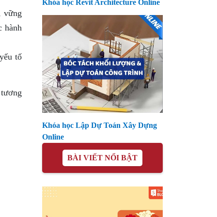
Khóa học Revit Architecture Online
, vững
c hành
yếu tố
 tương
Khóa học Lập Dự Toán Xây Dựng
Online
BÀI VIẾT NỔI BẬT