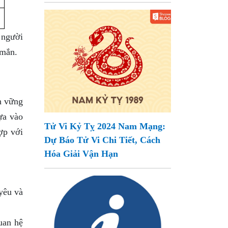
 người
 mắn.
n vững
ựa vào
Tử Vi Kỷ Tỵ 2024 Nam Mạng:
ợp với
Dự Báo Tử Vi Chi Tiết, Cách
Hóa Giải Vận Hạn
yêu và
uan hệ