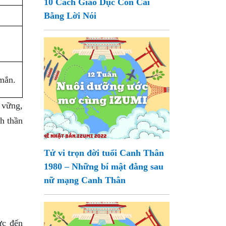
10 Cách Giáo Dục Con Cái
Bằng Lời Nói
mắn.
 vững,
nh thần
Tử vi trọn đời tuổi Canh Thân
1980 – Những bí mật đằng sau
nữ mạng Canh Thân
ực đến