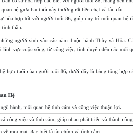
Dần có sự hòa hợp đặc biệt với người tuổi 86, mang đến nh
 quan hệ giữa hai tuổi này thường rất bền chặt và lâu dài.
ự hòa hợp tốt với người tuổi 86, giúp duy trì mối quan hệ ổ
 tinh thần.
 những người sinh vào các năm thuộc hành Thủy và Hỏa. Cá
 lĩnh vực cuộc sống, từ công việc, tình duyên đến các mối q
hệ hợp tuổi của người tuổi 86, dưới đây là bảng tổng hợp cá
uan Hệ
ngũ hành, mối quan hệ tình cảm và công việc thuận lợi.
cả công việc và tình cảm, giúp nhau phát triển và thành công
 về mọi mặt, đặc biệt là tài chính và tình cảm.