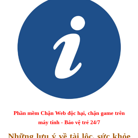
Phần mềm Chặn Web độc hại, chặn game trên
máy tính - Bảo vệ trẻ 24/7
Những lưu ý về tài lộc, sức khỏe