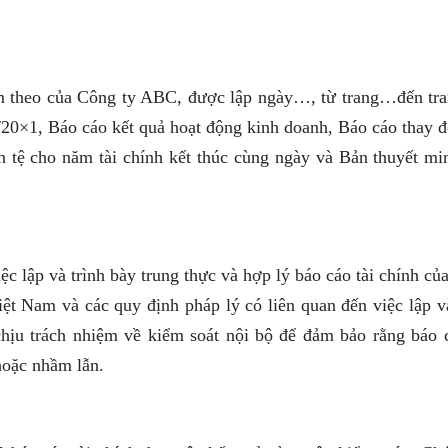
èm theo của Công ty ABC, được lập ngày…, từ trang…đến tr
/20×1, Báo cáo kết quả hoạt động kinh doanh, Báo cáo thay đ
n tệ cho năm tài chính kết thúc cùng ngày và Bản thuyết mi
c lập và trình bày trung thực và hợp lý báo cáo tài chính c
ệt Nam và các quy định pháp lý có liên quan đến việc lập và
hịu trách nhiệm về kiểm soát nội bộ để đảm bảo rằng báo c
hoặc nhầm lẫn.