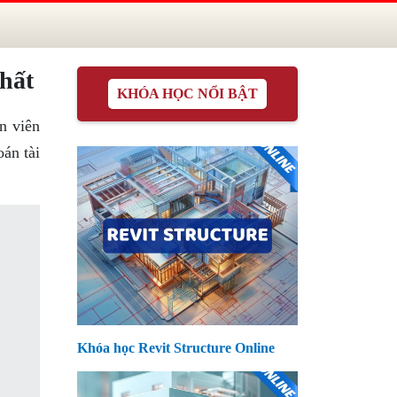
hất
KHÓA HỌC NỔI BẬT
n viên
án tài
Khóa học Revit Structure Online