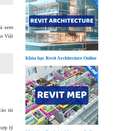
iá xem
án Việt
Khóa học Revit Architecture Online
áo tài
hợp lý