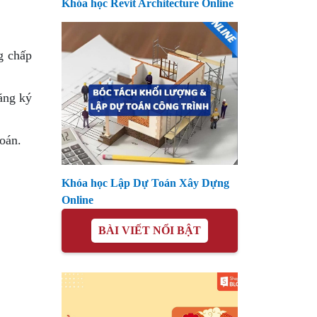
Khóa học Revit Architecture Online
g chấp
ăng ký
oán.
Khóa học Lập Dự Toán Xây Dựng
Online
BÀI VIẾT NỔI BẬT