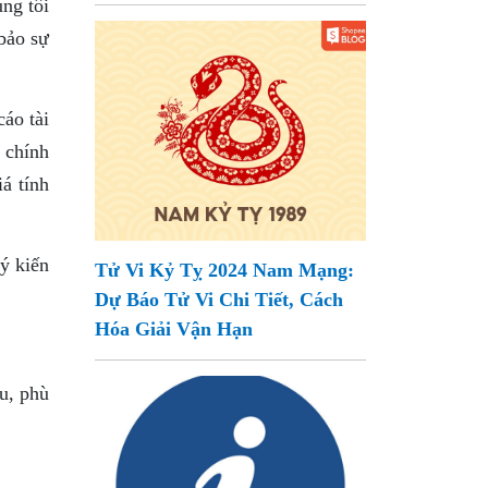
úng tôi
bảo sự
áo tài
i chính
á tính
 ý kiến
Tử Vi Kỷ Tỵ 2024 Nam Mạng:
Dự Báo Tử Vi Chi Tiết, Cách
Hóa Giải Vận Hạn
ếu, phù