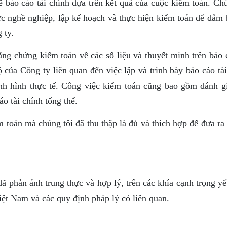
ề báo cáo tài chính dựa trên kết quả của cuộc kiểm toán. Ch
c nghề nghiệp, lập kế hoạch và thực hiện kiểm toán để đảm 
 ty.
ng chứng kiểm toán về các số liệu và thuyết minh trên báo c
 của Công ty liên quan đến việc lập và trình bày báo cáo tà
ình hình thực tế. Công việc kiểm toán cũng bao gồm đánh gi
o tài chính tổng thể.
 toán mà chúng tôi đã thu thập là đủ và thích hợp để đưa ra
đã phản ánh trung thực và hợp lý, trên các khía cạnh trọng y
ệt Nam và các quy định pháp lý có liên quan.