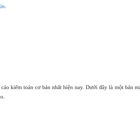
án
.
o cáo kiểm toán cơ bản nhất hiện nay. Dưới đây là một bản m
o.