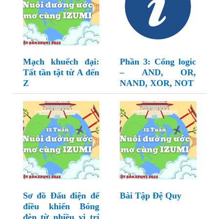
Mạch khuếch đại:
Phần 3: Cổng logic
Tất tần tật từ A đến
– AND, OR,
Z
NAND, XOR, NOT
Sơ đồ Đấu điện để
Bài Tập Đệ Quy
điều khiển Bóng
đèn từ nhiều vị trí