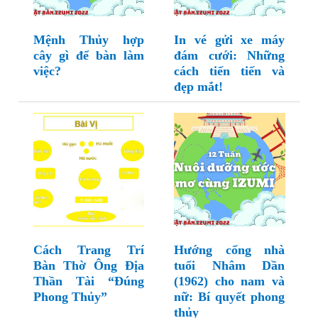
Mệnh Thủy hợp
In vé gửi xe máy
cây gì để bàn làm
đám cưới: Những
việc?
cách tiến tiến và
đẹp mắt!
Cách Trang Trí
Hướng cổng nhà
Bàn Thờ Ông Địa
tuổi Nhâm Dần
Thần Tài “Đúng
(1962) cho nam và
Phong Thủy”
nữ: Bí quyết phong
thủy