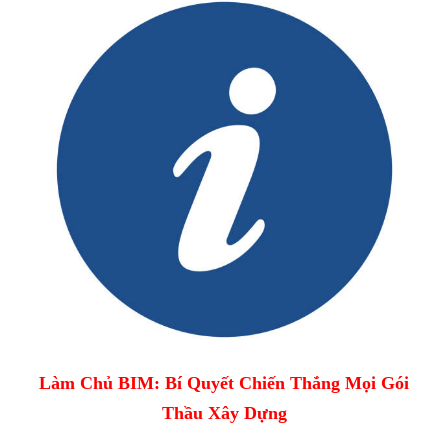
Làm Chủ BIM: Bí Quyết Chiến Thắng Mọi Gói
Thầu Xây Dựng