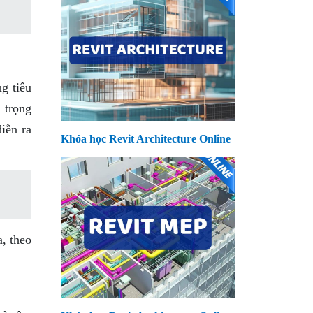
g tiêu
 trọng
iễn ra
Khóa học Revit Architecture Online
, theo