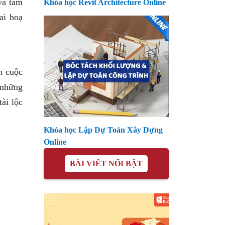
và tâm
Khóa học Revit Architecture Online
ai hoạ
n cuộc
 những
ài lộc
Khóa học Lập Dự Toán Xây Dựng
Online
BÀI VIẾT NỔI BẬT