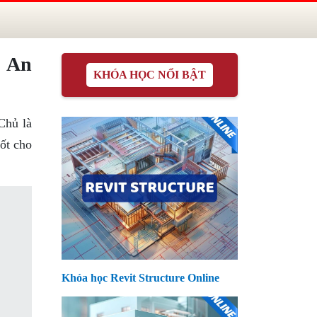
g An
KHÓA HỌC NỔI BẬT
Chủ là
ốt cho
Khóa học Revit Structure Online