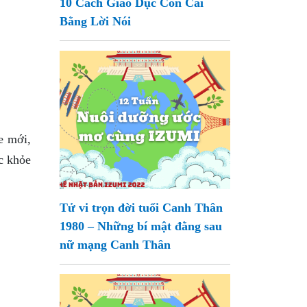
10 Cách Giáo Dục Con Cái
Bằng Lời Nói
e mới,
c khỏe
Tử vi trọn đời tuổi Canh Thân
1980 – Những bí mật đằng sau
nữ mạng Canh Thân