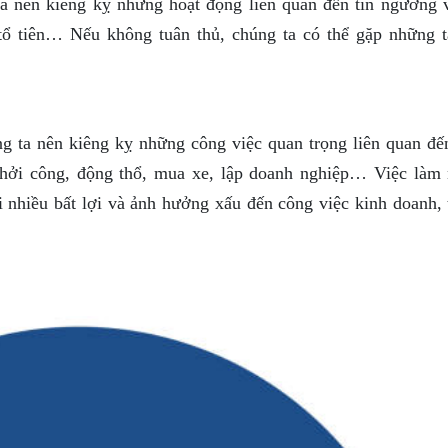
 nên kiêng kỵ những hoạt động liên quan đến tín ngưỡng 
 tổ tiên… Nếu không tuân thủ, chúng ta có thể gặp những t
 ta nên kiêng kỵ những công việc quan trọng liên quan đế
khởi công, động thổ, mua xe, lập doanh nghiệp… Việc làm
 nhiều bất lợi và ảnh hưởng xấu đến công việc kinh doanh, t