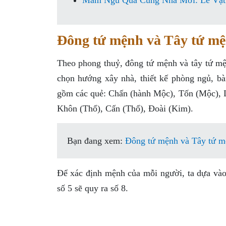
Mâm Ngũ Quả Cúng Nhà Mới: Lễ Vật
Đông tứ mệnh và Tây tứ m
Theo phong thuỷ, đông tứ mệnh và tây tứ mện
chọn hướng xây nhà, thiết kế phòng ngủ, b
gồm các quẻ: Chấn (hành Mộc), Tốn (Mộc), 
Khôn (Thổ), Cấn (Thổ), Đoài (Kim).
Bạn đang xem:
Đông tứ mệnh và Tây tứ mệ
Để xác định mệnh của mỗi người, ta dựa vào 
số 5 sẽ quy ra số 8.