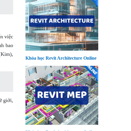
n việc
nh bao
(Kim),
Khóa học Revit Architecture Online
 giới,