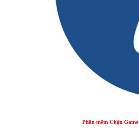
Phần mềm Chặn Game tr