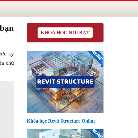
 bạn
KHÓA HỌC NỔI BẬT
cực kỳ
ia chủ
Khóa học Revit Structure Online