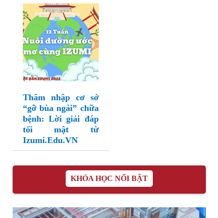
Thâm nhập cơ sở
“gỡ bùa ngải” chữa
bệnh: Lời giải đáp
tối mật từ
Izumi.Edu.VN
KHÓA HỌC NỔI BẬT