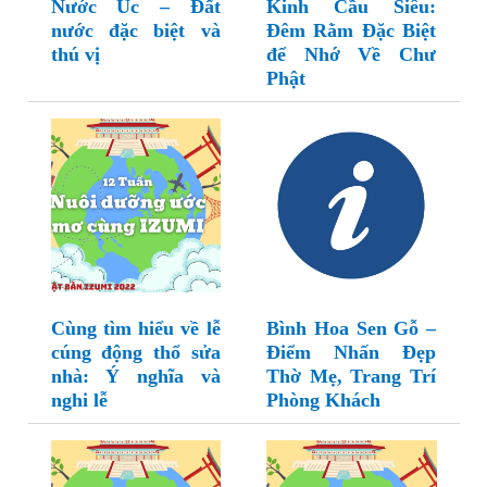
Nước Úc – Đất
Kinh Cầu Siêu:
nước đặc biệt và
Đêm Rằm Đặc Biệt
thú vị
để Nhớ Về Chư
Phật
Cùng tìm hiểu về lễ
Bình Hoa Sen Gỗ –
cúng động thổ sửa
Điểm Nhấn Đẹp
nhà: Ý nghĩa và
Thờ Mẹ, Trang Trí
nghi lễ
Phòng Khách