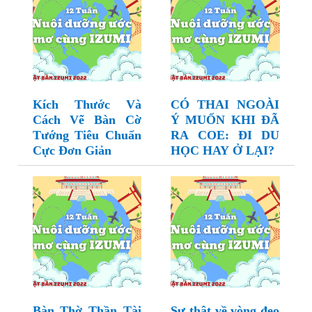
Kích Thước Và
CÓ THAI NGOÀI
Cách Vẽ Bàn Cờ
Ý MUỐN KHI ĐÃ
Tướng Tiêu Chuẩn
RA COE: ĐI DU
Cực Đơn Giản
HỌC HAY Ở LẠI?
Bàn Thờ Thần Tài
Sự thật về vòng đeo