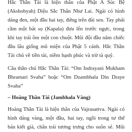
Hắc Thần Tài là hiện thân của Phật A Súc Bệ
(Akshobyah) Diệu Sắc Thân Như Lai. Ngài có hình
dáng đen, một đầu hai tay, đứng trên đài sen. Tay phải
cầm một bát sọ (Kapala) đưa lên trước ngực, trong
khi tay trái ôm một con chuột. Mũi đội đầu năm chiếc
đầu lâu giống mũ miện của Phật 5 cánh. Hắc Thần
Tài chủ về tiền tài, niềm hạnh phúc và trừ tà quỷ.
Câu thần chú Hắc Thần Tài: “Om Indrayani Mukham
Bhramari Svaha” hoặc “Om Dzambhala Din Draye
Svaha”
– Hoàng Thần Tài (Jambhala Vàng)
Hoàng Thần Tài là hiện thân của Vajrasattva. Ngài có
hình dáng vàng, một đầu, hai tay, ngồi trong tư thế
bán kiết già, chân trái tương trưng cho suôn sẻ. Mũi