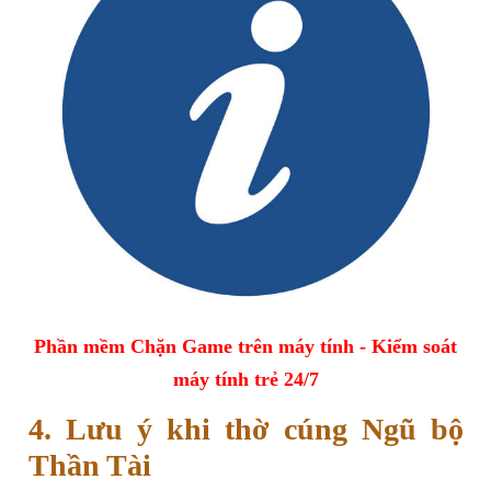
Phần mềm Chặn Game trên máy tính - Kiểm soát
máy tính trẻ 24/7
4. Lưu ý khi thờ cúng Ngũ bộ
Thần Tài