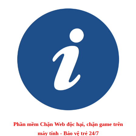
Phần mềm Chặn Web độc hại, chặn game trên
máy tính - Bảo vệ trẻ 24/7