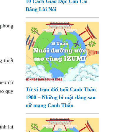
10 Cách Giáo Dục Con Cái
Bằng Lời Nói
ó phong
 thiết
theo cứ
Tử vi trọn đời tuổi Canh Thân
eo quy
1980 – Những bí mật đằng sau
nữ mạng Canh Thân
ình lại