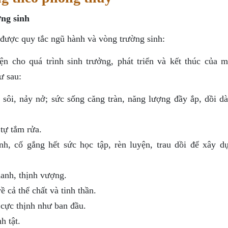
ờng sinh
được quy tắc ngũ hành và vòng trường sinh:
n cho quá trình sinh trưởng, phát triển và kết thúc của m
ư sau:
h sôi, nảy nở; sức sống căng tràn, năng lượng đầy ắp, dồi d
 tự tắm rửa.
nh, cố gắng hết sức học tập, rèn luyện, trau dồi để xây d
anh, thịnh vượng.
 cả thể chất và tinh thần.
 cực thịnh như ban đầu.
h tật.