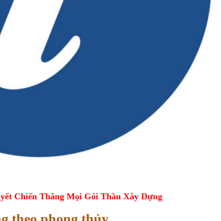
yết Chiến Thắng Mọi Gói Thầu Xây Dựng
ng theo phong thủy