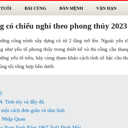
 TUỔI
BÀI CÚNG
BẢN MỆNH
VẬN HẠN
g có chiếu nghỉ theo phong thủy 2023
hững công trình xây dựng có từ 2 tầng trở lên. Ngoài yếu t
g như yếu tố phong thủy trong thiết kế và thi công cầu than
ững yếu tố trên, hãy cùng tham khảo cách tính số bậc cầu th
úng tôi tổng hợp bên dưới.
ử
: Tinh túy và đầy đủ
 một cách đơn giản và tâm linh
i Nhập Quan
o Nam Sinh Năm 1967 Tuổi Đinh Mùi