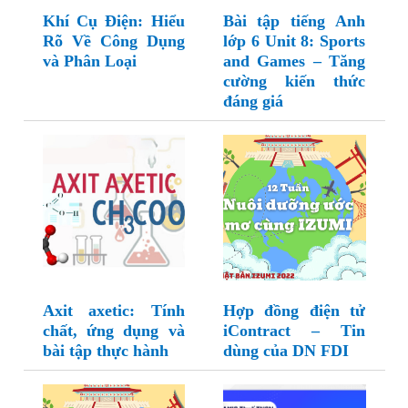
Khí Cụ Điện: Hiểu
Bài tập tiếng Anh
Rõ Về Công Dụng
lớp 6 Unit 8: Sports
và Phân Loại
and Games – Tăng
cường kiến thức
đáng giá
Axit axetic: Tính
Hợp đồng điện tử
chất, ứng dụng và
iContract – Tin
bài tập thực hành
dùng của DN FDI