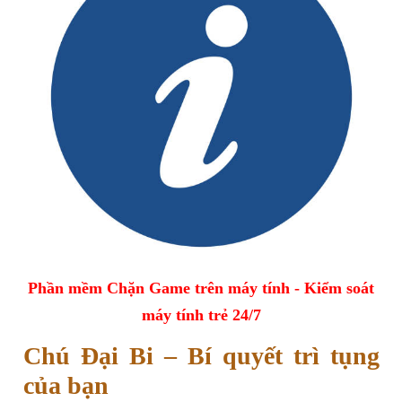
Phần mềm Chặn Game trên máy tính - Kiểm soát
máy tính trẻ 24/7
Chú Đại Bi – Bí quyết trì tụng
của bạn