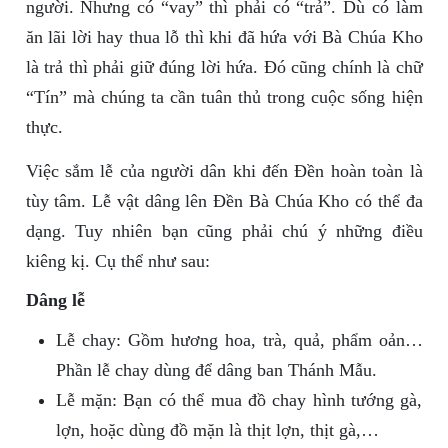
người. Nhưng có “vay” thì phải có “trả”. Dù có làm
ăn lãi lời hay thua lỗ thì khi đã hứa với Bà Chúa Kho
là trả thì phải giữ đúng lời hứa. Đó cũng chính là chữ
“Tín” mà chúng ta cần tuân thủ trong cuộc sống hiện
thực.
Việc sắm lễ của người dân khi đến Đền hoàn toàn là
tùy tâm. Lễ vật dâng lên Đền Bà Chúa Kho có thể đa
dạng. Tuy nhiên bạn cũng phải chú ý những điều
kiêng kị. Cụ thể như sau:
Dâng lễ
Lễ chay: Gồm hương hoa, trà, quả, phẩm oản…
Phần lễ chay dùng để dâng ban Thánh Mẫu.
Lễ mặn: Bạn có thể mua đồ chay hình tướng gà,
lợn, hoặc dùng đồ mặn là thịt lợn, thịt gà,…