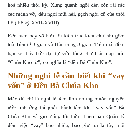
hoá nhiều thời kỳ. Xung quanh ngôi đền còn rải rác
các mảnh vỡ, đầu ngói mũi hài, gạch ngói cũ của thời
Lê (thế kỷ XVII-XVIII).
Đền hiện nay sở hữu lối kiến trúc kiểu chữ nhị gồm
toà Tiền tế 3 gian và Hậu cung 3 gian. Trên mái đền,
bạn sẽ thấy bức đại tự với dòng chữ Hán đắp nổi:
“Chúa Kho từ”, có nghĩa là “đền Bà Chúa Kho”.
Những nghi lễ cần biết khi “vay
vốn” ở Đền Bà Chúa Kho
Mặc dù chỉ là nghi lễ tâm linh nhưng muốn nguyện
ước linh ứng thì phải thành tâm khi “vay vốn” Bà
Chúa Kho và giữ đúng lời hứa. Theo ban Quản lý
đền, việc “vay” bao nhiêu, bao giờ trả là tùy mỗi