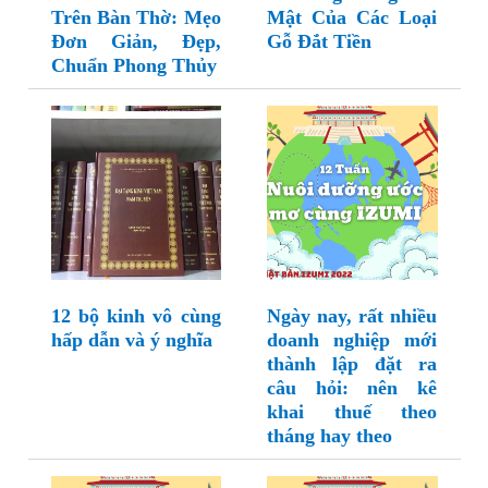
Trên Bàn Thờ: Mẹo
Mật Của Các Loại
Đơn Giản, Đẹp,
Gỗ Đắt Tiền
Chuẩn Phong Thủy
12 bộ kinh vô cùng
Ngày nay, rất nhiều
hấp dẫn và ý nghĩa
doanh nghiệp mới
thành lập đặt ra
câu hỏi: nên kê
khai thuế theo
tháng hay theo