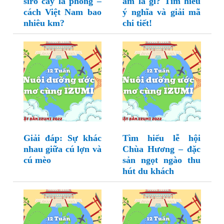
siro cây lá phong –
âm là gì? Tìm hiểu
cách Việt Nam bao
ý nghĩa và giải mã
nhiêu km?
chi tiết!
Giải đáp: Sự khác
Tìm hiểu lễ hội
nhau giữa cú lợn và
Chùa Hương – đặc
cú mèo
sản ngọt ngào thu
hút du khách