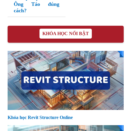
Ông Táo đúng
cách?
KHÓA HỌC NỔI BẬT
Khóa học Revit Structure Online