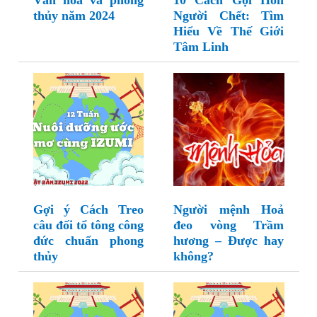
Văn hóa và phong
10 Cách Gọi Hồn
thủy năm 2024
Người Chết: Tìm
Hiểu Về Thế Giới
Tâm Linh
Gợi ý Cách Treo
Người mệnh Hoả
câu đối tổ tông công
đeo vòng Trầm
đức chuẩn phong
hương – Được hay
thủy
không?