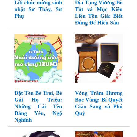
Lời chúc mừng sinh
Địa Tạng Vương Bồ
nhật Sư Thầy, Sư
Tát và Mục Kiền
Phụ
Liên Tôn Giả: Biết
Đúng Để Hiểu Sâu
Đặt Tên Bé Trai, Bé
Vòng Trầm Hương
Gái Họ Triệu:
Bọc Vàng: Bí Quyết
Những Cái Tên
Giàu Sang và Phú
Đáng Yêu, Ngộ
Quý
Nghĩnh