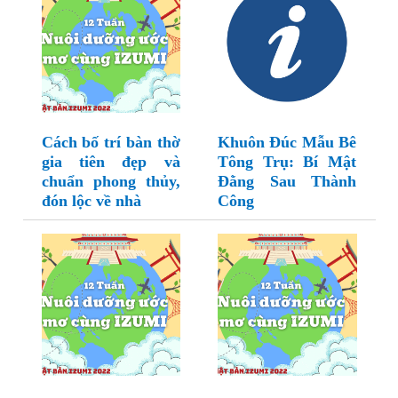
Cách bố trí bàn thờ
Khuôn Đúc Mẫu Bê
gia tiên đẹp và
Tông Trụ: Bí Mật
chuẩn phong thủy,
Đằng Sau Thành
đón lộc về nhà
Công