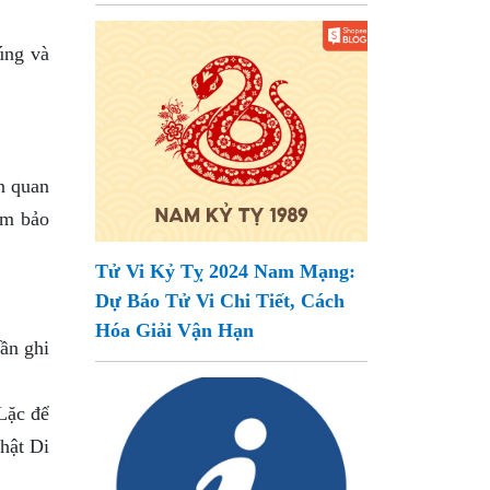
úng và
ần quan
đảm bảo
Tử Vi Kỷ Tỵ 2024 Nam Mạng:
Dự Báo Tử Vi Chi Tiết, Cách
Hóa Giải Vận Hạn
hần ghi
 Lặc để
phật Di