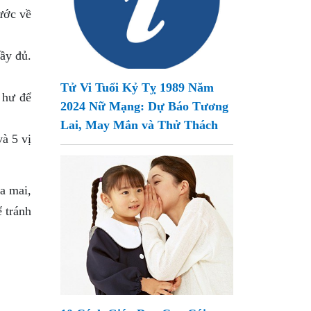
ước về
ầy đủ.
Tử Vi Tuổi Kỷ Tỵ 1989 Năm
 hư để
2024 Nữ Mạng: Dự Báo Tương
Lai, May Mắn và Thử Thách
à 5 vị
a mai,
ể tránh