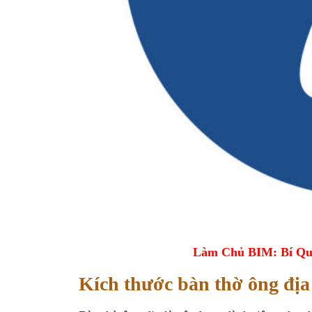
Làm Chủ BIM: Bí Qu
Kích thước bàn thờ ông địa