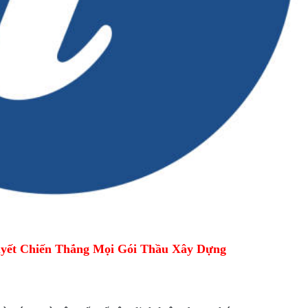
yết Chiến Thắng Mọi Gói Thầu Xây Dựng