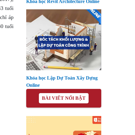
Khóa học Revit Architecture Online
3 tuổi
chỉ áp
0 tuổi
Khóa học Lập Dự Toán Xây Dựng
Online
BÀI VIẾT NỔI BẬT