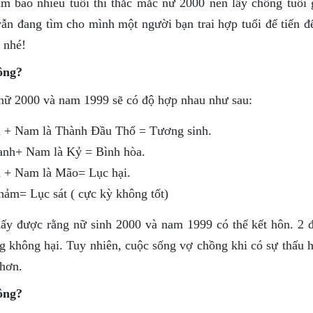
 bao nhiêu tuổi thì thắc mắc nữ 2000 nên lấy chồng tuổi 
ẫn đang tìm cho mình một người bạn trai hợp tuổi để tiến đ
 nhé!
ông?
ì nữ 2000 và nam 1999 sẽ có độ hợp nhau như sau:
m + Nam là Thành Đầu Thổ = Tương sinh.
Canh+ Nam là Kỷ = Bình hòa.
ìn + Nam là Mão= Lục hại.
hảm= Lục sát ( cực kỳ không tốt)
hấy được rằng nữ sinh 2000 và nam 1999 có thể kết hôn. 2 đ
g không hại. Tuy nhiên, cuộc sống vợ chồng khi có sự thấu h
 hơn.
ông?