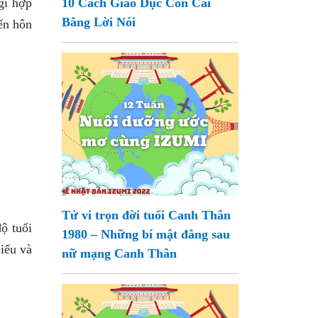
gì hợp
10 Cách Giáo Dục Con Cái
Bằng Lời Nói
ến hôn
Tử vi trọn đời tuổi Canh Thân
ộ tuổi
1980 – Những bí mật đằng sau
iểu và
nữ mạng Canh Thân