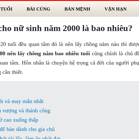
 TUỔI
BÀI CÚNG
BẢN MỆNH
VẬN HẠN
 cho nữ sinh năm 2000 là bao nhiêu?
20 tuổi đều quan tâm đó là nên lấy chồng năm nào thì đượ
00 nên lấy chồng năm bao nhiêu tuổi
cũng chính là chủ đ
uan tâm. Hôn nhân là chuyện hệ trọng cả đời của người phụ
 cần thiết.
nh và may mắn nhất
h vượng và thành công
ừ cao xuống thấp
 để bàn dành cho gia chủ
t tài lộc, làm ăn phát đạt