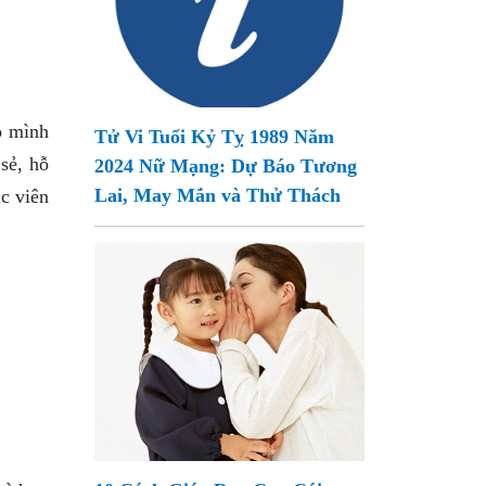
o mình
Tử Vi Tuổi Kỷ Tỵ 1989 Năm
sẻ, hỗ
2024 Nữ Mạng: Dự Báo Tương
Lai, May Mắn và Thử Thách
c viên