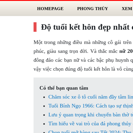
HOMEPAGE
PHONG THỦY
XEM
Độ tuổi kết hôn đẹp nhất
Một trong những điều mà những cô gái trên 
phúc, giàu sang trọn đời. Và thắc mắc
nữ 20
đông đảo các bạn nữ và các bậc phụ huynh q
vậy việc chọn đúng độ tuổi kết hôn là vô cùng
Có thể bạn quan tâm
Chăm sóc xe ô tô cuối năm đầy tâm li
Tuổi Bính Ngọ 1966: Cách tạo sự thịn
Lưu ý quan trọng khi chuyển bàn thờ t
Tìm hiểu về vai trò của đá phong thủy
Chọn tuổi mở hàng sau Tết 2024: Thu hú