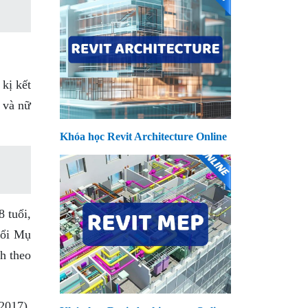
kị kết
g và nữ
Khóa học Revit Architecture Online
8 tuổi,
uổi Mụ
nh theo
2017),