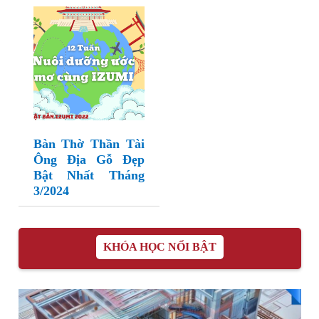
Bàn Thờ Thần Tài
Ông Địa Gỗ Đẹp
Bật Nhất Tháng
3/2024
KHÓA HỌC NỔI BẬT