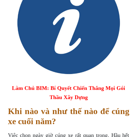
Làm Chủ BIM: Bí Quyết Chiến Thắng Mọi Gói
Thầu Xây Dựng
Khi nào và như thế nào để cúng
xe cuối năm?
Việc chọn ngày giờ cúng xe rất quan trọng. Hầu hết