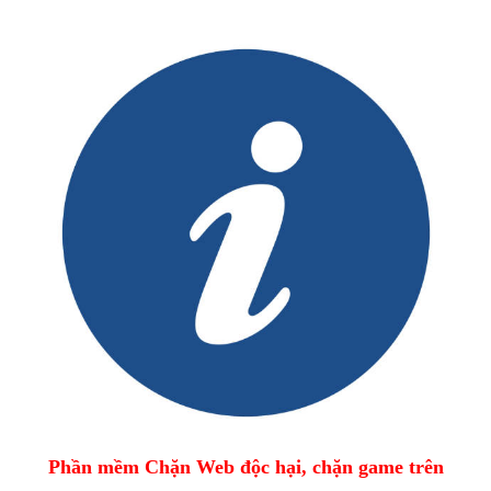
Phần mềm Chặn Web độc hại, chặn game trên