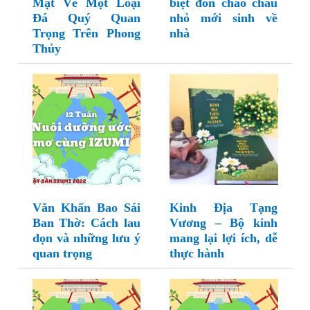
Mật Về Một Loại
biệt đón chào cháu
Đá Quý Quan
nhỏ mới sinh về
Trọng Trên Phong
nhà
Thủy
Văn Khấn Bao Sái
Kinh Địa Tạng
Ban Thờ: Cách lau
Vương – Bộ kinh
dọn và những lưu ý
mang lại lợi ích, dễ
quan trọng
thực hành