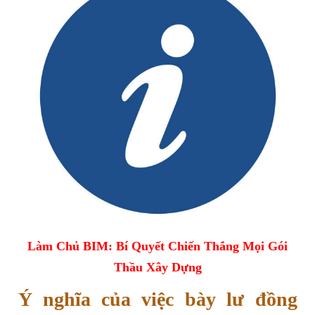
Làm Chủ BIM: Bí Quyết Chiến Thắng Mọi Gói
Thầu Xây Dựng
Ý nghĩa của việc bày lư đồng