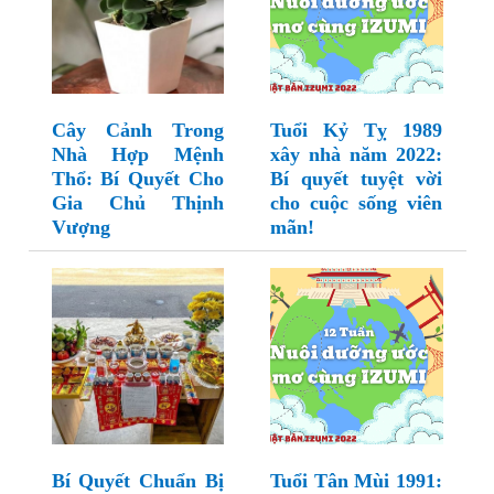
Cây Cảnh Trong
Tuổi Kỷ Tỵ 1989
Nhà Hợp Mệnh
xây nhà năm 2022:
Thổ: Bí Quyết Cho
Bí quyết tuyệt vời
Gia Chủ Thịnh
cho cuộc sống viên
Vượng
mãn!
Bí Quyết Chuẩn Bị
Tuổi Tân Mùi 1991: