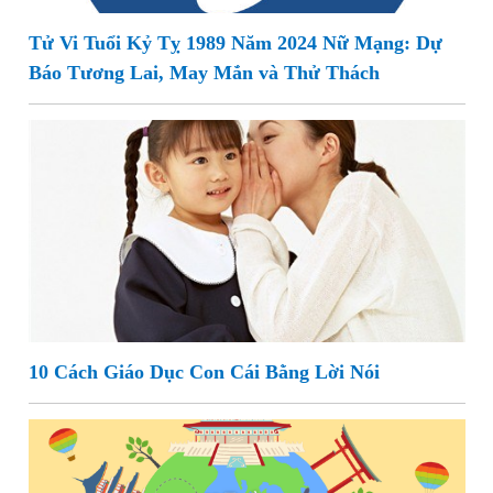
Tử Vi Tuổi Kỷ Tỵ 1989 Năm 2024 Nữ Mạng: Dự
Báo Tương Lai, May Mắn và Thử Thách
10 Cách Giáo Dục Con Cái Bằng Lời Nói