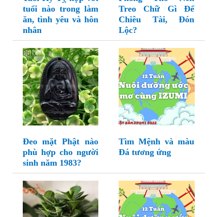
tuổi nào trong làm
Treo Chữ Gì Để
ăn, tình yêu và hôn
Chiêu Tài, Đón
nhân
Lộc?
Đeo mặt Phật nào
Tìm Mệnh và màu
phù hợp cho người
Đá tương ứng
sinh năm 1983?