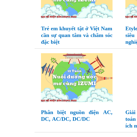
Trẻ em khuyết tật ở Việt Nam
Etyl
cần sự quan tâm và chăm sóc
siê
đặc biệt
nghi
Phân biệt nguồn điện AC,
Giải
DC, AC/DC, DC/DC
toán
ích 