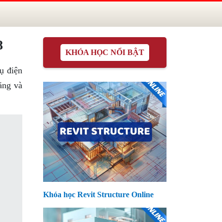
8
KHÓA HỌC NỔI BẬT
ụ điện
ăng và
Khóa học Revit Structure Online