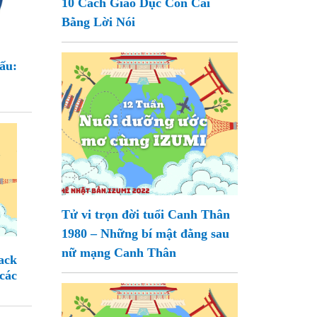
10 Cách Giáo Dục Con Cái
Bằng Lời Nói
ấu:
Tử vi trọn đời tuổi Canh Thân
1980 – Những bí mật đằng sau
nữ mạng Canh Thân
ack
các