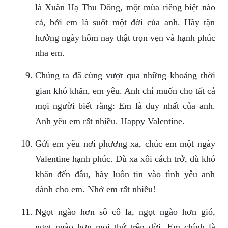
là Xuân Hạ Thu Đông, một mùa riêng biệt nào
cả, bởi em là suốt một đời của anh. Hãy tận
hưởng ngày hôm nay thật trọn vẹn và hạnh phúc
nha em.
Chúng ta đã cùng vượt qua những khoảng thời
gian khó khăn, em yêu. Anh chỉ muốn cho tất cả
mọi người biết rằng: Em là duy nhất của anh.
Anh yêu em rất nhiều. Happy Valentine.
Gửi em yêu nơi phương xa, chúc em một ngày
Valentine hạnh phúc. Dù xa xôi cách trở, dù khó
khăn đến đâu, hãy luôn tin vào tình yêu anh
dành cho em. Nhớ em rất nhiều!
Ngọt ngào hơn sô cô la, ngọt ngào hơn gió,
ngọt ngào hơn mọi thứ trên đời. Em chính là