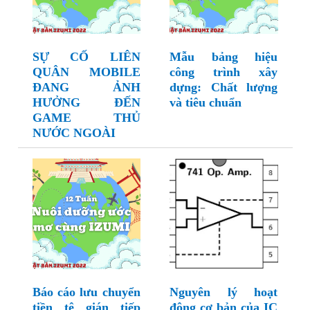
SỰ CỐ LIÊN
Mẫu bảng hiệu
QUÂN MOBILE
công trình xây
ĐANG ẢNH
dựng: Chất lượng
HƯỞNG ĐẾN
và tiêu chuẩn
GAME THỦ
NƯỚC NGOÀI
Báo cáo lưu chuyển
Nguyên lý hoạt
tiền tệ gián tiếp
động cơ bản của IC