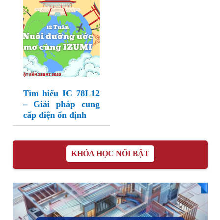
Tìm hiểu IC 78L12
– Giải pháp cung
cấp điện ổn định
KHÓA HỌC NỔI BẬT