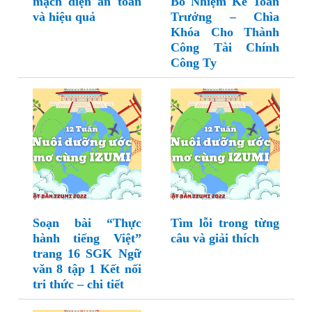
mạch điện an toàn
Bổ Nhiệm Kế Toán
và hiệu quả
Trưởng – Chìa
Khóa Cho Thành
Công Tài Chính
Công Ty
Soạn bài “Thực
Tìm lỗi trong từng
hành tiếng Việt”
câu và giải thích
trang 16 SGK Ngữ
văn 8 tập 1 Kết nối
tri thức – chi tiết